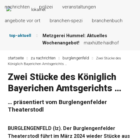
nachrichten
polizei
veranstaltungen
angebote vor ort
branchen-spezi
branchenbuch
top-aktuell
Metzgerei Hummel: Aktuelles
Wochenangebot!
maxhütte-haidhof
Mayerhof Schirndorf aktuell:
Grillspezialitäten u.v.m.!
kallmünz
startseite
zu nachrichten
burglengenfeld
Zwei Stücke des
Königlich Bayerichen Amtsgerichts …
Meindl Metzgerei: Wochen-Speisekarte
und mehr …
burglengenfeld
Zwei Stücke des Königlich
Der „deutsche Michel“ muss nun
Bayerichen Amtsgerichts …
zahlen!
kommentare & serien &
leserbriefe
Maxhütter Fischladen: Unser aktuelles
… präsentiert vom Burglengenfelder
Angebot …
maxhütte-haidhof
Theaterstodl
Nutzen Sie aktuelle Angebote Ihrer
Region!
angebote vor ort | anzeige
BURGLENGENFELD (lz). Der Burglengenfelder
Theaterstodl führt im März 2024 wieder Stücke aus