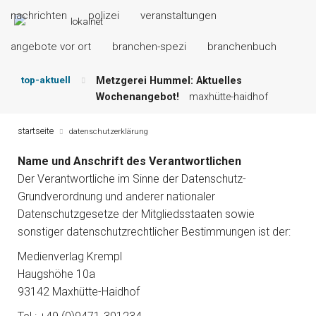
nachrichten
polizei
veranstaltungen
angebote vor ort
branchen-spezi
branchenbuch
top-aktuell
Metzgerei Hummel: Aktuelles
Wochenangebot!
maxhütte-haidhof
Mayerhof Schirndorf aktuell:
Grillspezialitäten u.v.m.!
kallmünz
startseite
datenschutzerklärung
Meindl Metzgerei: Wochen-Speisekarte
Name und Anschrift des Verantwortlichen
und mehr …
burglengenfeld
Der Verantwortliche im Sinne der Datenschutz-
Der „deutsche Michel“ muss nun
zahlen!
kommentare & serien &
Grundverordnung und anderer nationaler
leserbriefe
Datenschutzgesetze der Mitgliedsstaaten sowie
Maxhütter Fischladen: Unser aktuelles
sonstiger datenschutzrechtlicher Bestimmungen ist der:
Angebot …
maxhütte-haidhof
Medienverlag Krempl
Nutzen Sie aktuelle Angebote Ihrer
Haugshöhe 10a
Region!
angebote vor ort | anzeige
93142 Maxhütte-Haidhof