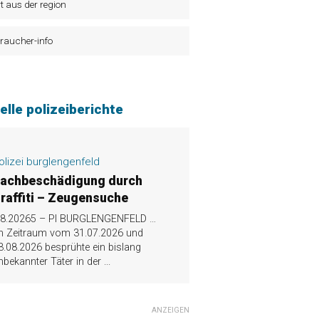
t aus der region
raucher-info
elle polizeiberichte
olizei burglengenfeld
achbeschädigung durch
raffiti – Zeugensuche
.8.20265 – PI BURGLENGENFELD …
m Zeitraum vom 31.07.2026 und
3.08.2026 besprühte ein bislang
nbekannter Täter in der
...
ANZEIGEN