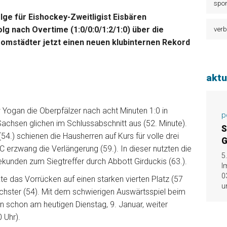
spor
lge für Eishockey-Zweitligist Eisbären
g nach Overtime (1:0/0:0/1:2/1:0) über die
verb
Domstädter jetzt einen neuen klubinternen Rekord
aktu
Yogan die Oberpfälzer nach acht Minuten 1:0 in
p
achsen glichen im Schlussabschnitt aus (52. Minute).
S
4.) schienen die Hausherren auf Kurs für volle drei
G
C erzwang die Verlängerung (59.). In dieser nutzten die
5
unden zum Siegtreffer durch Abbott Girduckis (63.).
I
0
te das Vorrücken auf einen starken vierten Platz (57
u
echster (54). Mit dem schwierigen Auswärtsspiel beim
n schon am heutigen Dienstag, 9. Januar, weiter
 Uhr).