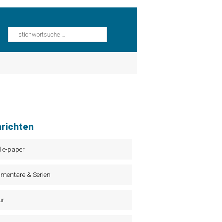
richten
l e-paper
mentare & Serien
ur