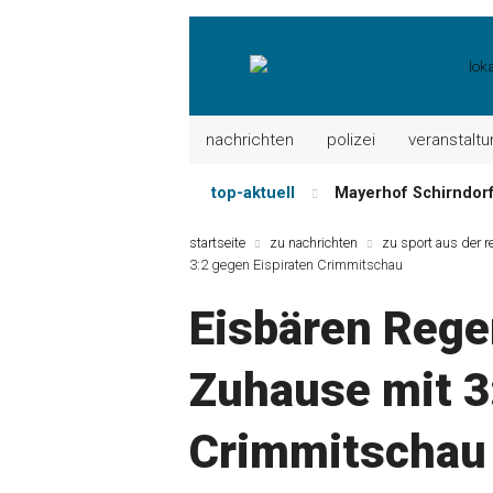
nachrichten
polizei
veranstalt
top-aktuell
Mayerhof Schirndorf a
Meindl Metzgerei: 
startseite
zu nachrichten
zu sport aus der r
Der „deutsche Mich
3:2 gegen Eispiraten Crimmitschau
Maxhütter Fischlade
Eisbären Reg
Nutzen Sie aktuelle
Metzgerei Hummel: 
Zuhause mit 3
Crimmitschau