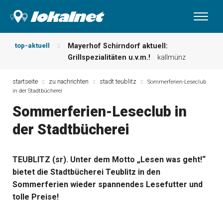
top-aktuell
Mayerhof Schirndorf aktuell:
Grillspezialitäten u.v.m.!
kallmünz
Meindl Metzgerei: Wochen-Speisekarte
und mehr …
burglengenfeld
startseite
zu nachrichten
stadt teublitz
Sommerferien-Leseclub
in der Stadtbücherei
Der „deutsche Michel“ muss nun
zahlen!
kommentare & serien &
Sommerferien-Leseclub in
leserbriefe
der Stadtbücherei
Maxhütter Fischladen: Unser aktuelles
Angebot …
maxhütte-haidhof
Nutzen Sie aktuelle Angebote Ihrer
TEUBLITZ (sr). Unter dem Motto „Lesen was geht!“
Region!
angebote vor ort | anzeige
bietet die Stadtbücherei Teublitz in den
Metzgerei Hummel: Aktuelles
Wochenangebot!
maxhütte-haidhof
Sommerferien wieder spannendes Lesefutter und
tolle Preise!