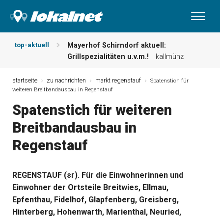
top-aktuell
Mayerhof Schirndorf aktuell:
Grillspezialitäten u.v.m.!
kallmünz
Meindl Metzgerei: Wochen-Speisekarte
und mehr …
burglengenfeld
startseite
zu nachrichten
markt regenstauf
Spatenstich für
weiteren Breitbandausbau in Regenstauf
Der „deutsche Michel“ muss nun
zahlen!
kommentare & serien &
Spatenstich für weiteren
leserbriefe
Breitbandausbau in
Maxhütter Fischladen: Unser aktuelles
Angebot …
maxhütte-haidhof
Regenstauf
Nutzen Sie aktuelle Angebote Ihrer
Region!
angebote vor ort | anzeige
Metzgerei Hummel: Aktuelles
REGENSTAUF (sr). Für die Einwohnerinnen und
Wochenangebot!
maxhütte-haidhof
Einwohner der Ortsteile Breitwies, Ellmau,
Epfenthau, Fidelhof, Glapfenberg, Greisberg,
Hinterberg, Hohenwarth, Marienthal, Neuried,