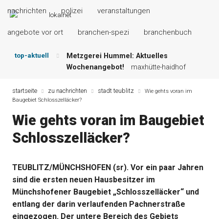
nachrichten
polizei
veranstaltungen
angebote vor ort
branchen-spezi
branchenbuch
top-aktuell
Metzgerei Hummel: Aktuelles
Wochenangebot!
maxhütte-haidhof
Mayerhof Schirndorf aktuell:
Grillspezialitäten u.v.m.!
kallmünz
startseite
zu nachrichten
stadt teublitz
Wie gehts voran im
Baugebiet Schlosszelläcker?
Meindl Metzgerei: Wochen-Speisekarte
und mehr …
burglengenfeld
Wie gehts voran im Baugebiet
Der „deutsche Michel“ muss nun
Schlosszelläcker?
zahlen!
kommentare & serien &
leserbriefe
Maxhütter Fischladen: Unser aktuelles
TEUBLITZ/MÜNCHSHOFEN (sr). Vor ein paar Jahren
Angebot …
maxhütte-haidhof
sind die ersten neuen Hausbesitzer im
Nutzen Sie aktuelle Angebote Ihrer
Region!
angebote vor ort | anzeige
Münchshofener Baugebiet „Schlosszelläcker“ und
entlang der darin verlaufenden Pachnerstraße
eingezogen. Der untere Bereich des Gebiets