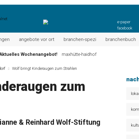
e-paper
facebook
instagram
ungen
angebote vor ort
branchen-spezi
branchenbuch
Aktuelles Wochenangebot!
maxhütte-haidhof
ktuell: Grillspezialitäten u.v.m.!
kallmünz
orf
Wolf bringt Kinderaugen zum Strahlen
Wochen-Speisekarte und mehr …
burglengenfeld
nach
inderaugen zum
el“ muss nun zahlen!
kommentare & serien & leserbriefe
n: Unser aktuelles Angebot …
maxhütte-haidhof
loka
 Angebote Ihrer Region!
angebote vor ort | anzeige
kom
ianne & Reinhard Wolf-Stiftung
kult