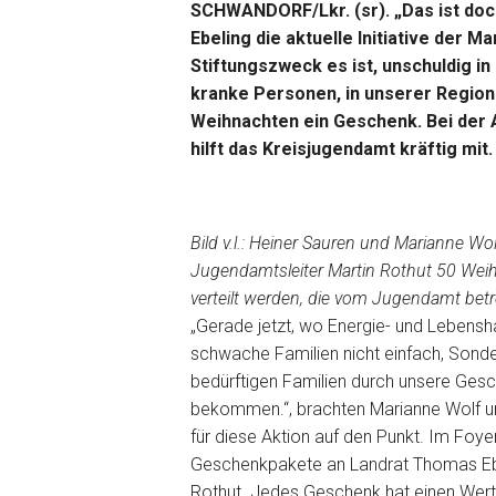
SCHWANDORF/Lkr. (sr). „Das ist doc
Ebeling die aktuelle Initiative der M
Stiftungszweck es ist, unschuldig 
kranke Personen, in unserer Region 
Weihnachten ein Geschenk. Bei der A
hilft das Kreisjugendamt kräftig mit.
Bild v.l.: Heiner Sauren und Marianne W
Jugendamtsleiter Martin Rothut 50 Wei
verteilt werden, die vom Jugendamt bet
„Gerade jetzt, wo Energie- und Lebensha
schwache Familien nicht einfach, Sonde
bedürftigen Familien durch unsere Gesc
bekommen.“, brachten Marianne Wolf un
für diese Aktion auf den Punkt. Im Foy
Geschenkpakete an Landrat Thomas Ebel
Rothut. Jedes Geschenk hat einen Wert 