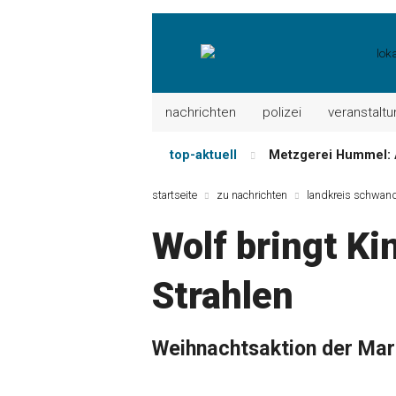
nachrichten
polizei
veranstalt
top-aktuell
Metzgerei Hummel: 
Mayerhof Schirndorf a
startseite
zu nachrichten
landkreis schwand
Meindl Metzgerei: 
Wolf bringt K
Der „deutsche Mich
Maxhütter Fischlade
Strahlen
Nutzen Sie aktuelle
Weihnachtsaktion der Mar