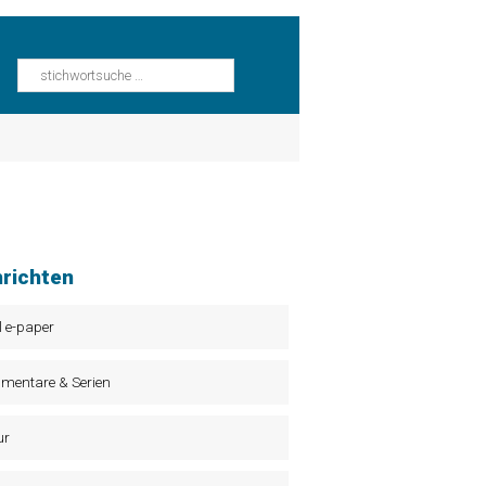
richten
l e-paper
mentare & Serien
ur