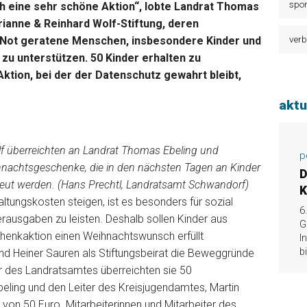
spor
h eine sehr schöne Aktion“, lobte Landrat Thomas
arianne & Reinhard Wolf-Stiftung, deren
verb
in Not geratene Menschen, insbesondere Kinder und
zu unterstützen. 50 Kinder erhalten zu
ktion, bei der der Datenschutz gewahrt bleibt,
aktu
olf überreichten an Landrat Thomas Ebeling und
p
hnachtsgeschenke, die in den nächsten Tagen an Kinder
D
reut werden. (Hans Prechtl, Landratsamt Schwandorf)
K
ltungskosten steigen, ist es besonders für sozial
6
rausgaben zu leisten. Deshalb sollen Kinder aus
G
henkaktion einen Weihnachtswunsch erfüllt
I
b
d Heiner Sauren als Stiftungsbeirat die Beweggründe
er des Landratsamtes überreichten sie 50
ing und den Leiter des Kreisjugendamtes, Martin
von 50 Euro. Mitarbeiterinnen und Mitarbeiter des