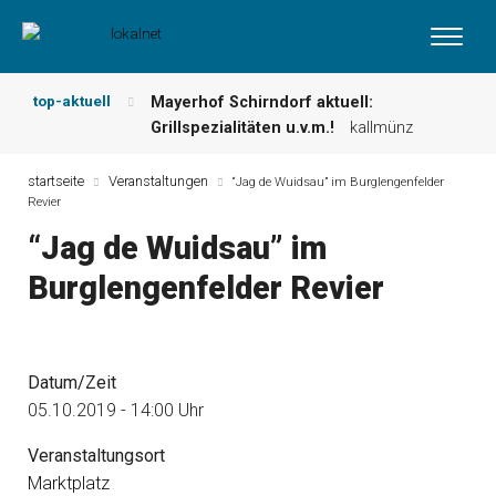
top-aktuell
Mayerhof Schirndorf aktuell:
Grillspezialitäten u.v.m.!
kallmünz
Meindl Metzgerei: Wochen-Speisekarte
und mehr …
burglengenfeld
startseite
Veranstaltungen
“Jag de Wuidsau” im Burglengenfelder
Revier
Der „deutsche Michel“ muss nun
zahlen!
kommentare & serien &
“Jag de Wuidsau” im
leserbriefe
Burglengenfelder Revier
Maxhütter Fischladen: Unser aktuelles
Angebot …
maxhütte-haidhof
Nutzen Sie aktuelle Angebote Ihrer
Region!
angebote vor ort | anzeige
Datum/Zeit
Metzgerei Hummel: Aktuelles
Wochenangebot!
maxhütte-haidhof
05.10.2019 - 14:00 Uhr
Veranstaltungsort
Marktplatz