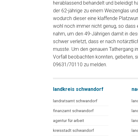
herablassend behandelt und beleidigt ha
der 62-jährige zu einem Weizenglas un
wodurch dieser eine klaffende Platzwund
wohl noch immer nicht genug, so dass e
nahm, um den 49-Jährigen damit in des
schwer verletzt, dass er nach notärztl
musste. Um den genauen Tathergang im
Vorfall beobachten konnten, gebeten, si
09631/70110 zu melden.
landkreis schwandorf
na
landratsamt schwandorf
lan
finanzamt schwandorf
lan
agentur für arbeit
lan
kreisstadt schwandorf
lan