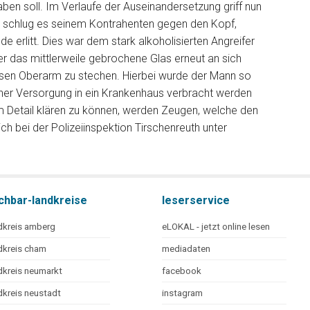
ben soll. Im Verlaufe der Auseinandersetzung griff nun
d schlug es seinem Kontrahenten gegen den Kopf,
e erlitt. Dies war dem stark alkoholisierten Angreifer
r das mittlerweile gebrochene Glas erneut an sich
sen Oberarm zu stechen. Hierbei wurde der Mann so
icher Versorgung in ein Krankenhaus verbracht werden
 Detail klären zu können, werden Zeugen, welche den
ch bei der Polizeiinspektion Tirschenreuth unter
chbar-landkreise
leserservice
dkreis amberg
eLOKAL - jetzt online lesen
dkreis cham
mediadaten
dkreis neumarkt
facebook
dkreis neustadt
instagram