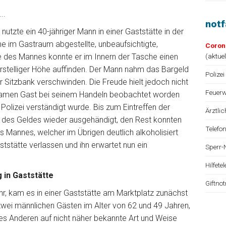
..
not
tzte ein 40-jähriger Mann in einer Gaststätte in der
ne im Gastraum abgestellte, unbeaufsichtigte,
Coron
 des Mannes konnte er im Innern der Tasche einen
(
aktue
erstelliger Höhe auffinden. Der Mann nahm das Bargeld
Polizei
er Sitzbank verschwinden. Die Freude hielt jedoch nicht
Feuerw
samen Gast bei seinem Handeln beobachtet worden
olizei verständigt wurde. Bis zum Eintreffen der
Ärztli
il des Geldes wieder ausgehändigt, den Rest konnten
Telefo
 Mannes, welcher im Übrigen deutlich alkoholisiert
tstätte verlassen und ihn erwartet nun ein
Sperr-
Hilfet
in Gaststätte
Giftno
, kam es in einer Gaststätte am Marktplatz zunächst
 zwei männlichen Gästen im Alter von 62 und 49 Jahren,
des Anderen auf nicht näher bekannte Art und Weise