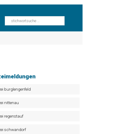
zeimeldungen
zei burglengenfeld
zei nittenau
zei regenstauf
zei schwandorf