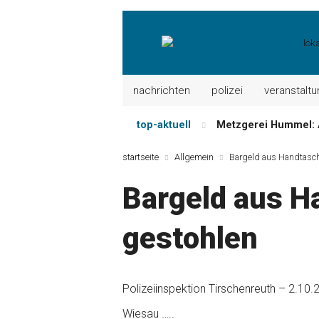
nachrichten
polizei
veranstalt
top-aktuell
Metzgerei Hummel: 
Mayerhof Schirndorf a
startseite
Allgemein
Bargeld aus Handtasch
Meindl Metzgerei: 
Bargeld aus H
Der „deutsche Mich
Maxhütter Fischlade
gestohlen
Nutzen Sie aktuelle
Polizeiinspektion Tirschenreuth – 2.10.
Wiesau …..