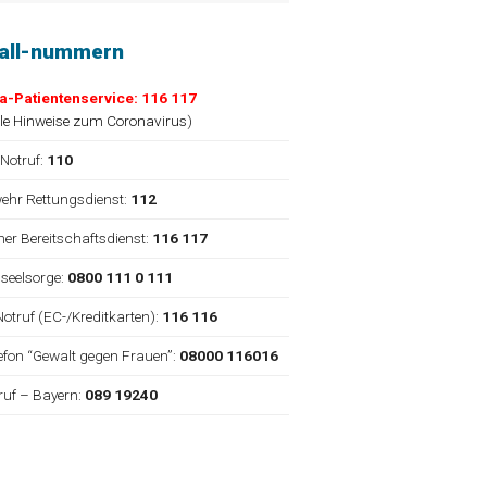
fall-nummern
a-Patientenservice: 116 117
lle Hinweise zum Coronavirus
)
 Notruf:
110
ehr Rettungsdienst:
112
cher Bereitschaftsdienst:
116 117
nseelsorge:
0800 111 0 111
Notruf (EC-/Kreditkarten):
116 116
elefon “Gewalt gegen Frauen”:
08000 116016
truf – Bayern:
089 19240