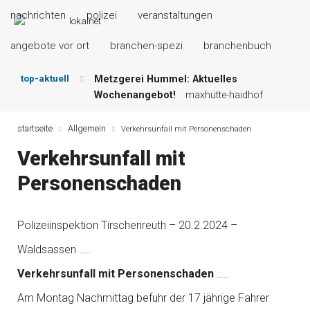
nachrichten
polizei
veranstaltungen
angebote vor ort
branchen-spezi
branchenbuch
top-aktuell
Metzgerei Hummel: Aktuelles
Wochenangebot!
maxhütte-haidhof
Mayerhof Schirndorf aktuell:
Grillspezialitäten u.v.m.!
kallmünz
startseite
Allgemein
Verkehrsunfall mit Personenschaden
Meindl Metzgerei: Wochen-Speisekarte
Verkehrsunfall mit
und mehr …
burglengenfeld
Der „deutsche Michel“ muss nun
Personenschaden
zahlen!
kommentare & serien &
leserbriefe
Maxhütter Fischladen: Unser aktuelles
Polizeiinspektion Tirschenreuth – 20.2.2024 –
Angebot …
maxhütte-haidhof
Waldsassen …..
Nutzen Sie aktuelle Angebote Ihrer
Region!
angebote vor ort | anzeige
Verkehrsunfall mit Personenschaden
…..
Am Montag Nachmittag befuhr der 17 jährige Fahrer