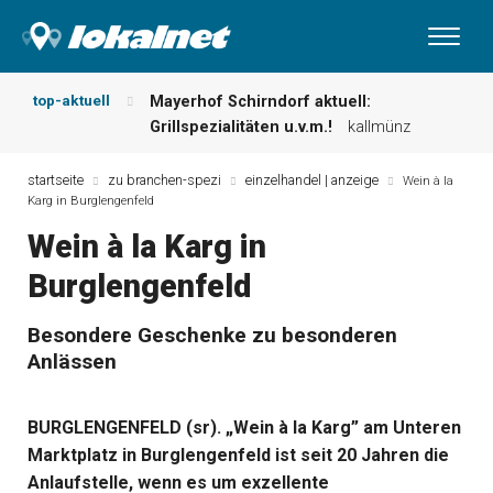
top-aktuell
Mayerhof Schirndorf aktuell:
Grillspezialitäten u.v.m.!
kallmünz
Meindl Metzgerei: Wochen-Speisekarte
und mehr …
burglengenfeld
startseite
zu branchen-spezi
einzelhandel | anzeige
Wein à la
Karg in Burglengenfeld
Der „deutsche Michel“ muss nun
zahlen!
kommentare & serien &
Wein à la Karg in
leserbriefe
Burglengenfeld
Maxhütter Fischladen: Unser aktuelles
Angebot …
maxhütte-haidhof
Nutzen Sie aktuelle Angebote Ihrer
Besondere Geschenke zu besonderen
Region!
angebote vor ort | anzeige
Anlässen
Metzgerei Hummel: Aktuelles
Wochenangebot!
maxhütte-haidhof
BURGLENGENFELD (sr). „Wein à la Karg” am Unteren
Marktplatz in Burglengenfeld ist seit 20 Jahren die
Anlaufstelle, wenn es um exzellente