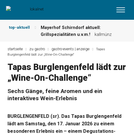
top-aktuell
Mayerhof Schirndorf aktuell:
Grillspezialitäten u.v.m.!
kallmünz
Meindl Metzgerei: Wochen-Speisekarte
und mehr …
burglengenfeld
startseite
zu gastro
gastro-events | anzeige
Tapas
Burglengenfeld lädt zur „Wine-On-Challenge“
Der „deutsche Michel“ muss nun
zahlen!
kommentare & serien &
Tapas Burglengenfeld lädt zur
leserbriefe
„Wine-On-Challenge“
Maxhütter Fischladen: Unser aktuelles
Angebot …
maxhütte-haidhof
Nutzen Sie aktuelle Angebote Ihrer
Sechs Gänge, feine Aromen und ein
Region!
angebote vor ort | anzeige
interaktives Wein-Erlebnis
Metzgerei Hummel: Aktuelles
Wochenangebot!
maxhütte-haidhof
BURGLENGENFELD (sr). Das Tapas Burglengenfeld
lädt am Samstag, den 17. Januar 2026 zu einem
besonderen Erlebnis ein – einem Degustations-