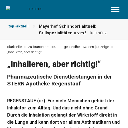
top-aktuell
Mayerhof Schirndorf aktuell:
Grillspezialitäten u.v.m.!
kallmünz
Meindl Metzgerei: Wochen-Speisekarte
und mehr …
burglengenfeld
startseite
zu branchen-spezi
gesundheitswesen | anzeige
„Inhalieren, aber richtig!“
Der „deutsche Michel“ muss nun
zahlen!
kommentare & serien &
„Inhalieren, aber richtig!“
leserbriefe
Maxhütter Fischladen: Unser aktuelles
Pharmazeutische Dienstleistungen in der
Angebot …
maxhütte-haidhof
STERN Apotheke Regenstauf
Nutzen Sie aktuelle Angebote Ihrer
Region!
angebote vor ort | anzeige
Metzgerei Hummel: Aktuelles
REGENSTAUF (sr). Für viele Menschen gehört der
Wochenangebot!
maxhütte-haidhof
Inhalator zum Alltag. Und das nicht ohne Grund.
Durch die Inhalation gelangt der Wirkstoff direkt in
die Lunge und kann dort vor allem Asthmatikern und