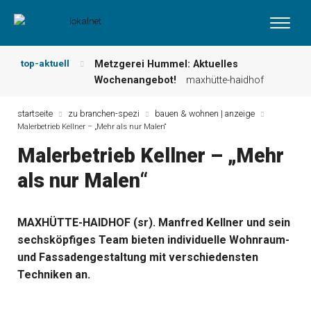
top-aktuell
Metzgerei Hummel: Aktuelles
Wochenangebot!
maxhütte-haidhof
Mayerhof Schirndorf aktuell:
Grillspezialitäten u.v.m.!
kallmünz
startseite
zu branchen-spezi
bauen & wohnen | anzeige
Malerbetrieb Kellner – „Mehr als nur Malen“
Meindl Metzgerei: Wochen-Speisekarte
und mehr …
burglengenfeld
Malerbetrieb Kellner – „Mehr
Der „deutsche Michel“ muss nun
als nur Malen“
zahlen!
kommentare & serien &
leserbriefe
Maxhütter Fischladen: Unser aktuelles
MAXHÜTTE-HAIDHOF (sr). Manfred Kellner und sein
Angebot …
maxhütte-haidhof
sechsköpfiges Team bieten individuelle Wohnraum-
Nutzen Sie aktuelle Angebote Ihrer
Region!
angebote vor ort | anzeige
und Fassadengestaltung mit verschiedensten
Techniken an.