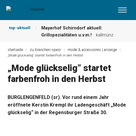
top-aktuell
Mayerhof Schirndorf aktuell:
Grillspezialitäten u.v.m.!
kallmünz
Meindl Metzgerei: Wochen-Speisekarte
und mehr …
burglengenfeld
startseite
zu branchen-spezi
mode & accessoires | anzeige
„Mode glückselig“ startet farbenfroh in den Herbst
Der „deutsche Michel“ muss nun
zahlen!
kommentare & serien &
„Mode glückselig“ startet
leserbriefe
farbenfroh in den Herbst
Maxhütter Fischladen: Unser aktuelles
Angebot …
maxhütte-haidhof
Nutzen Sie aktuelle Angebote Ihrer
BURGLENGENFELD (sr). Vor rund einem Jahr
Region!
angebote vor ort | anzeige
eröffnete Kerstin Krempl ihr Ladengeschäft „Mode
Metzgerei Hummel: Aktuelles
Wochenangebot!
maxhütte-haidhof
glückselig“ in der Regensburger Straße 30.