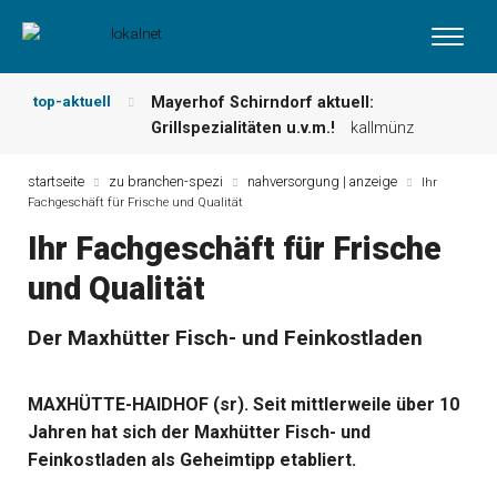
top-aktuell
Mayerhof Schirndorf aktuell:
Grillspezialitäten u.v.m.!
kallmünz
Meindl Metzgerei: Wochen-Speisekarte
und mehr …
burglengenfeld
startseite
zu branchen-spezi
nahversorgung | anzeige
Ihr
Fachgeschäft für Frische und Qualität
Der „deutsche Michel“ muss nun
zahlen!
kommentare & serien &
Ihr Fachgeschäft für Frische
leserbriefe
und Qualität
Maxhütter Fischladen: Unser aktuelles
Angebot …
maxhütte-haidhof
Nutzen Sie aktuelle Angebote Ihrer
Der Maxhütter Fisch- und Feinkostladen
Region!
angebote vor ort | anzeige
Metzgerei Hummel: Aktuelles
MAXHÜTTE-HAIDHOF (sr). Seit mittlerweile über 10
Wochenangebot!
maxhütte-haidhof
Jahren hat sich der Maxhütter Fisch- und
Feinkostladen als Geheimtipp etabliert.