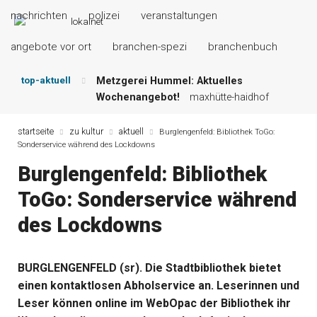
nachrichten
polizei
veranstaltungen
angebote vor ort
branchen-spezi
branchenbuch
top-aktuell
Metzgerei Hummel: Aktuelles
Wochenangebot!
maxhütte-haidhof
Mayerhof Schirndorf aktuell:
Grillspezialitäten u.v.m.!
kallmünz
startseite
zu kultur
aktuell
Burglengenfeld: Bibliothek ToGo:
Sonderservice während des Lockdowns
Meindl Metzgerei: Wochen-Speisekarte
und mehr …
burglengenfeld
Burglengenfeld: Bibliothek
Der „deutsche Michel“ muss nun
ToGo: Sonderservice während
zahlen!
kommentare & serien &
leserbriefe
des Lockdowns
Maxhütter Fischladen: Unser aktuelles
Angebot …
maxhütte-haidhof
Nutzen Sie aktuelle Angebote Ihrer
BURGLENGENFELD (sr). Die Stadtbibliothek bietet
Region!
angebote vor ort | anzeige
einen kontaktlosen Abholservice an. Leserinnen und
Leser können online im WebOpac der Bibliothek ihr