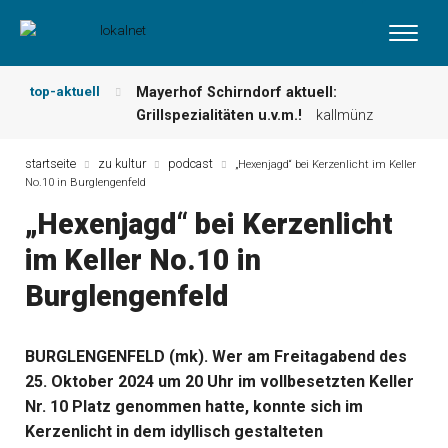
top-aktuell
Mayerhof Schirndorf aktuell:
Grillspezialitäten u.v.m.!
kallmünz
Meindl Metzgerei: Wochen-Speisekarte
und mehr …
burglengenfeld
startseite
zu kultur
podcast
„Hexenjagd“ bei Kerzenlicht im Keller
No.10 in Burglengenfeld
Der „deutsche Michel“ muss nun
zahlen!
kommentare & serien &
„Hexenjagd“ bei Kerzenlicht
leserbriefe
im Keller No.10 in
Maxhütter Fischladen: Unser aktuelles
Angebot …
maxhütte-haidhof
Burglengenfeld
Nutzen Sie aktuelle Angebote Ihrer
Region!
angebote vor ort | anzeige
Metzgerei Hummel: Aktuelles
BURGLENGENFELD (mk). Wer am Freitagabend des
Wochenangebot!
maxhütte-haidhof
25. Oktober 2024 um 20 Uhr im vollbesetzten Keller
Nr. 10 Platz genommen hatte, konnte sich im
Kerzenlicht in dem idyllisch gestalteten