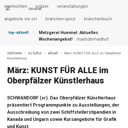
nachrichten
polizei
veranstaltungen
angebote vor ort
branchen-spezi
branchenbuch
top-aktuell
Metzgerei Hummel: Aktuelles
Wochenangebot!
maxhütte-haidhof
Mayerhof Schirndorf aktuell:
Grillspezialitäten u.v.m.!
kallmünz
startseite
zu kultur
aktuell
März: KUNST FÜR ALLE im Oberpfälzer
Künstlerhaus
Meindl Metzgerei: Wochen-Speisekarte
und mehr …
burglengenfeld
März: KUNST FÜR ALLE im
Der „deutsche Michel“ muss nun
Oberpfälzer Künstlerhaus
zahlen!
kommentare & serien &
leserbriefe
Maxhütter Fischladen: Unser aktuelles
SCHWANDORF (sr). Das Oberpfälzer Künstlerhaus
Angebot …
maxhütte-haidhof
präsentiert Programmpunkte zu Ausstellungen, der
Nutzen Sie aktuelle Angebote Ihrer
Region!
angebote vor ort | anzeige
Ausschreibung von zwei Schiffstellerstipendien in
Kanada und Ungarn sowie Kursangebote für Grafik
und Kunst.