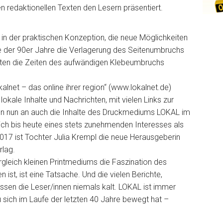
n redaktionellen Texten den Lesern präsentiert.
 in der praktischen Konzeption, die neue Möglichkeiten
fe der 90er Jahre die Verlagerung des Seitenumbruchs
örten die Zeiten des aufwändigen Klebeumbruchs
lnet – das online ihrer region“ (www.lokalnet.de)
okale Inhalte und Nachrichten, mit vielen Links zur
on nun an auch die Inhalte des Druckmediums LOKAL im
ich bis heute eines stets zunehmenden Interesses als
17 ist Tochter Julia Krempl die neue Herausgeberin
rlag.
rgleich kleinen Printmediums die Faszination des
st, ist eine Tatsache. Und die vielen Berichte,
sen die Leser/innen niemals kalt. LOKAL ist immer
sich im Laufe der letzten 40 Jahre bewegt hat –