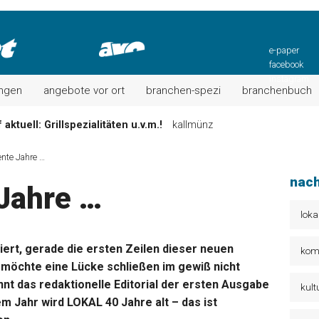
e-paper
facebook
instagram
ungen
angebote vor ort
branchen-spezi
branchenbuch
aktuell: Grillspezialitäten u.v.m.!
kallmünz
Wochen-Speisekarte und mehr …
burglengenfeld
el“ muss nun zahlen!
kommentare & serien & leserbriefe
ente Jahre …
n: Unser aktuelles Angebot …
maxhütte-haidhof
nach
 Jahre …
 Angebote Ihrer Region!
angebote vor ort | anzeige
Aktuelles Wochenangebot!
maxhütte-haidhof
loka
siert, gerade die ersten Zeilen dieser neuen
kom
“ möchte eine Lücke schließen im gewiß nicht
nt das redaktionelle Editorial der ersten Ausgabe
kult
m Jahr wird LOKAL 40 Jahre alt – das ist