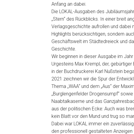
Anfang an dabei.
Die LOKAL-Ausgaben des Jubiläumsjahr
„Stern“ des Rückblicks. In einer breit a
Verlagsgeschichte aufrollen und dabei n
Highlights berücksichtigen, sondern auc
Geschäftswelt im Städtedreieck und da
Geschichte.
Wir beginnen in dieser Ausgabe im Jah
Urgesteins Max Krempl, der, gebürtiger 
in der Buchdruckerei Karl Nußstein be
2021 zeichnen wir die Spur der Entwick
Thema „WAA“ und dem „Aus“ der Maximil
„Burglengenfelder Drogensumpf“ sowie 
Naabtalkaserne und das Ganzjahresbad
aus der politischen Ecke: Auch was br
kein Blatt vor den Mund und trug so m
Dabei war LOKAL immer ein zuverlässige
den professionell gestalteten Anzeigen