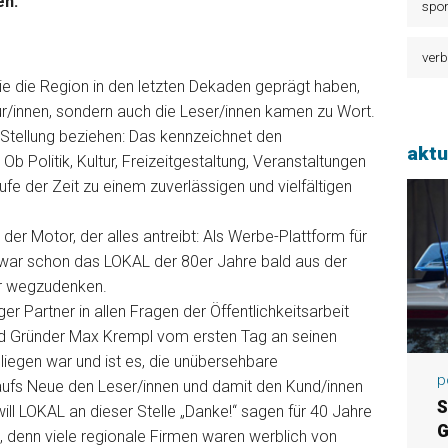
en.
spor
verb
ie die Region in den letzten Dekaden geprägt haben,
ur/innen, sondern auch die Leser/innen kamen zu Wort.
Stellung beziehen: Das kennzeichnet den
aktu
Ob Politik, Kultur, Freizeitgestaltung, Veranstaltungen
e der Zeit zu einem zuverlässigen und vielfältigen
der Motor, der alles antreibt: Als Werbe-Plattform für
t war schon das LOKAL der 80er Jahre bald aus der
hr wegzudenken.
r Partner in allen Fragen der Öffentlichkeitsarbeit
d Gründer Max Krempl vom ersten Tag an seinen
iegen war und ist es, die unübersehbare
p
aufs Neue den Leser/innen und damit den Kund/innen
S
ll LOKAL an dieser Stelle „Danke!“ sagen für 40 Jahre
G
denn viele regionale Firmen waren werblich von