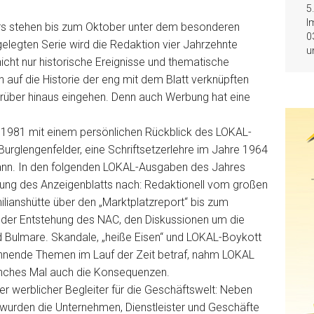
5
I
s stehen bis zum Oktober unter dem besonderen
0
ngelegten Serie wird die Redaktion vier Jahrzehnte
u
icht nur historische Ereignisse und thematische
h auf die Historie der eng mit dem Blatt verknüpften
rüber hinaus eingehen. Denn auch Werbung hat eine
r 1981 mit einem persönlichen Rückblick des LOKAL-
Burglengenfelder, eine Schriftsetzerlehre im Jahre 1964
gann. In den folgenden LOKAL-Ausgaben des Jahres
lung des Anzeigenblatts nach: Redaktionell vom großen
ianshütte über den „Marktplatzreport“ bis zum
der Entstehung des NAC, den Diskussionen um die
 Bulmare. Skandale, „heiße Eisen“ und LOKAL-Boykott
ennende Themen im Lauf der Zeit betraf, nahm LOKAL
anches Mal auch die Konsequenzen.
r werblicher Begleiter für die Geschäftswelt: Neben
 wurden die Unternehmen, Dienstleister und Geschäfte