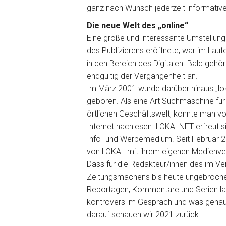
ganz nach Wunsch jederzeit informative
Die neue Welt des „online“
Eine große und interessante Umstellung
des Publizierens eröffnete, war im Lau
in den Bereich des Digitalen. Bald geh
endgültig der Vergangenheit an.
Im März 2001 wurde darüber hinaus „loka
geboren. Als eine Art Suchmaschine für l
örtlichen Geschäftswelt, konnte man v
Internet nachlesen. LOKALNET erfreut s
Info- und Werbemedium. Seit Februar 20
von LOKAL mit ihrem eigenen Medienve
Dass für die Redakteur/innen des im Ve
Zeitungsmachens bis heute ungebrochen i
Reportagen, Kommentare und Serien las
kontrovers im Gespräch und was genau 
darauf schauen wir 2021 zurück.