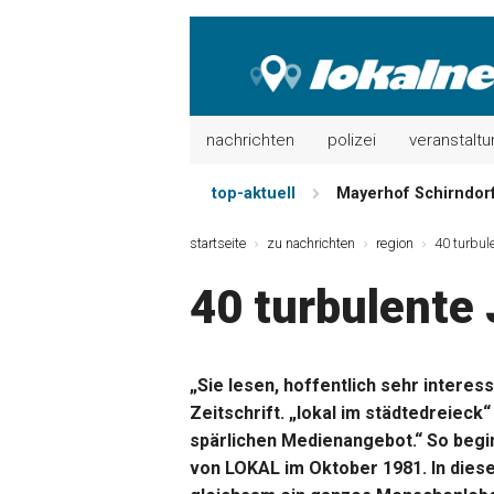
nachrichten
polizei
veranstalt
top-aktuell
Mayerhof Schirndorf 
Meindl Metzgerei: 
Der „deutsche Mich
startseite
zu nachrichten
region
40 turbul
Maxhütter Fischlade
40 turbulente
Nutzen Sie aktuelle
Metzgerei Hummel: 
„Sie lesen, hoffentlich sehr interes
Zeitschrift. „lokal im städtedreieck
spärlichen Medienangebot.“ So begin
von LOKAL im Oktober 1981. In diese