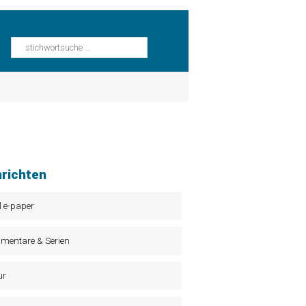
richten
l e-paper
mentare & Serien
ur