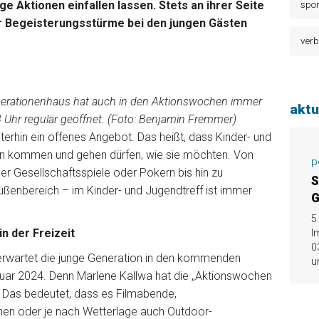
e Aktionen einfallen lassen. Stets an ihrer Seite
spor
ür Begeisterungsstürme bei den jungen Gästen
verb
nerationenhaus hat auch in den Aktionswochen immer
aktu
8 Uhr regulär geöffnet. (Foto: Benjamin Fremmer)
iterhin ein offenes Angebot. Das heißt, dass Kinder- und
en kommen und gehen dürfen, wie sie möchten. Von
p
über Gesellschaftsspiele oder Pokern bis hin zu
S
 Außenbereich – im Kinder- und Jugendtreff ist immer
G
5
n der Freizeit
I
0
 erwartet die junge Generation in den kommenden
u
uar 2024. Denn Marlene Kallwa hat die „Aktionswochen
. Das bedeutet, dass es Filmabende,
n oder je nach Wetterlage auch Outdoor-