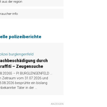
t aus der region
raucher-info
elle polizeiberichte
olizei burglengenfeld
achbeschädigung durch
raffiti – Zeugensuche
.8.20265 – PI BURGLENGENFELD …
m Zeitraum vom 31.07.2026 und
3.08.2026 besprühte ein bislang
nbekannter Täter in der
...
ANZEIGEN