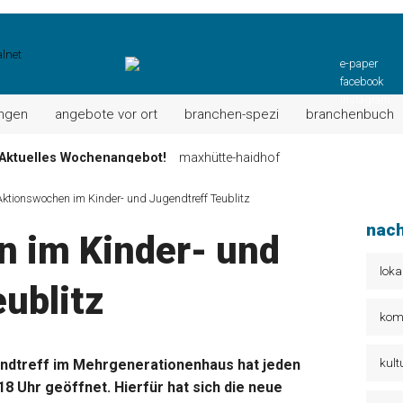
e-paper
facebook
instagram
ungen
angebote vor ort
branchen-spezi
branchenbuch
ktuell: Grillspezialitäten u.v.m.!
kallmünz
Wochen-Speisekarte und mehr …
burglengenfeld
Aktionswochen im Kinder- und Jugendtreff Teublitz
el“ muss nun zahlen!
kommentare & serien & leserbriefe
nach
 im Kinder- und
n: Unser aktuelles Angebot …
maxhütte-haidhof
 Angebote Ihrer Region!
angebote vor ort | anzeige
loka
ublitz
Aktuelles Wochenangebot!
maxhütte-haidhof
kom
kult
endtreff im Mehrgenerationenhaus hat jeden
18 Uhr geöffnet. Hierfür hat sich die neue