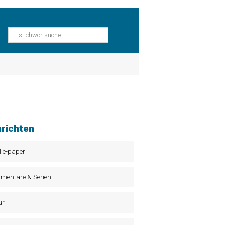
richten
l e-paper
mentare & Serien
ur