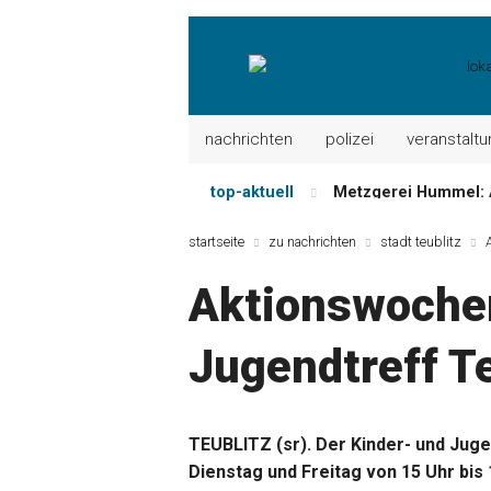
nachrichten
polizei
veranstalt
top-aktuell
Mayerhof Schirndorf a
Meindl Metzgerei: 
startseite
zu nachrichten
stadt teublitz
Der „deutsche Mich
Aktionswochen
Maxhütter Fischlade
Nutzen Sie aktuelle
Jugendtreff Te
Metzgerei Hummel: 
TEUBLITZ (sr). Der Kinder- und Jug
Dienstag und Freitag von 15 Uhr bis 