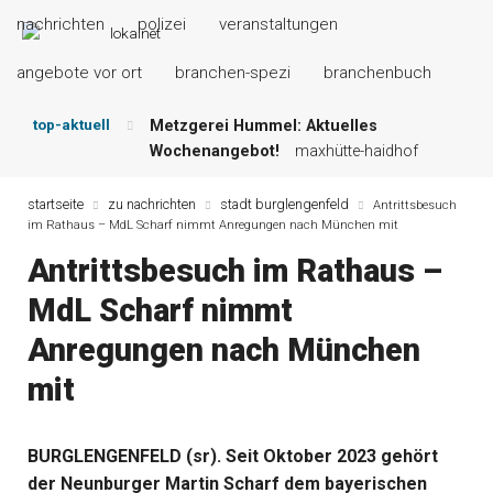
nachrichten
polizei
veranstaltungen
angebote vor ort
branchen-spezi
branchenbuch
top-aktuell
Metzgerei Hummel: Aktuelles
Wochenangebot!
maxhütte-haidhof
Mayerhof Schirndorf aktuell:
Grillspezialitäten u.v.m.!
kallmünz
startseite
zu nachrichten
stadt burglengenfeld
Antrittsbesuch
im Rathaus – MdL Scharf nimmt Anregungen nach München mit
Meindl Metzgerei: Wochen-Speisekarte
und mehr …
burglengenfeld
Antrittsbesuch im Rathaus –
Der „deutsche Michel“ muss nun
MdL Scharf nimmt
zahlen!
kommentare & serien &
leserbriefe
Anregungen nach München
Maxhütter Fischladen: Unser aktuelles
Angebot …
maxhütte-haidhof
mit
Nutzen Sie aktuelle Angebote Ihrer
Region!
angebote vor ort | anzeige
BURGLENGENFELD (sr). Seit Oktober 2023 gehört
der Neunburger Martin Scharf dem bayerischen