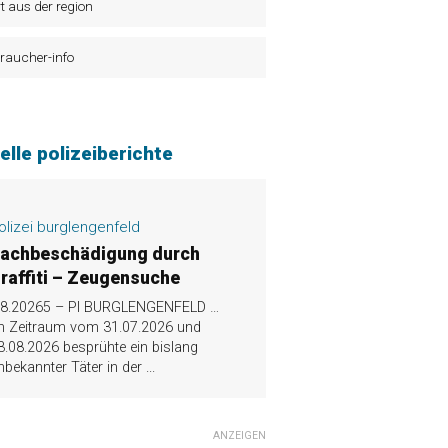
t aus der region
raucher-info
elle polizeiberichte
olizei burglengenfeld
achbeschädigung durch
raffiti – Zeugensuche
.8.20265 – PI BURGLENGENFELD …
m Zeitraum vom 31.07.2026 und
3.08.2026 besprühte ein bislang
nbekannter Täter in der
...
ANZEIGEN