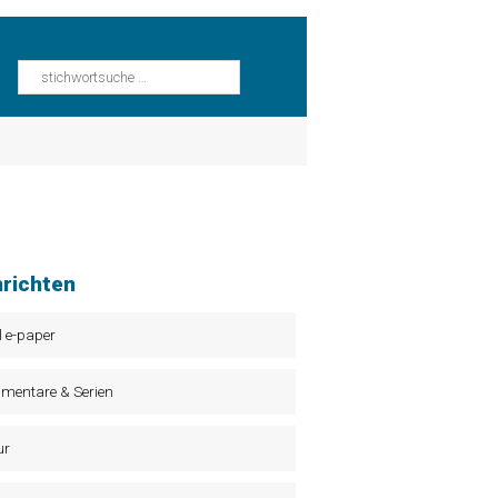
richten
l e-paper
mentare & Serien
ur