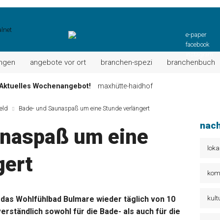
e-paper
facebook
instagram
ungen
angebote vor ort
branchen-spezi
branchenbuch
Aktuelles Wochenangebot!
maxhütte-haidhof
ktuell: Grillspezialitäten u.v.m.!
kallmünz
eld
Bade- und Saunaspaß um eine Stunde verlängert
Wochen-Speisekarte und mehr …
burglengenfeld
nach
unaspaß um eine
el“ muss nun zahlen!
kommentare & serien & leserbriefe
n: Unser aktuelles Angebot …
maxhütte-haidhof
loka
gert
 Angebote Ihrer Region!
angebote vor ort | anzeige
kom
kult
 das Wohlfühlbad Bulmare wieder täglich von 10
verständlich sowohl für die Bade- als auch für die