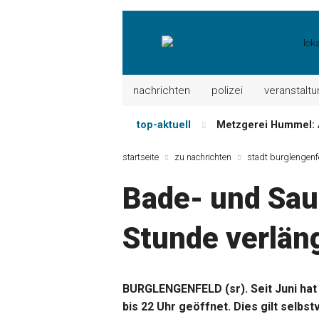
nachrichten
polizei
veranstalt
top-aktuell
Metzgerei Hummel: 
Mayerhof Schirndorf a
startseite
zu nachrichten
stadt burglengenf
Meindl Metzgerei: 
Bade- und Sa
Der „deutsche Mich
Maxhütter Fischlade
Stunde verlän
Nutzen Sie aktuelle
BURGLENGENFELD (sr). Seit Juni hat
bis 22 Uhr geöffnet. Dies gilt selbst