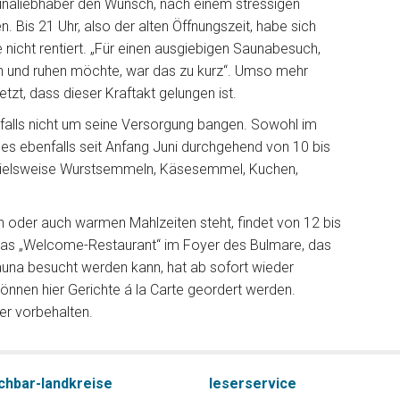
unaliebhaber den Wunsch, nach einem stressigen
. Bis 21 Uhr, also der alten Öffnungszeit, habe sich
nicht rentiert. „Für einen ausgiebigen Saunabesuch,
n und ruhen möchte, war das zu kurz“. Umso mehr
etzt, dass dieser Kraftakt gelungen ist.
alls nicht um seine Versorgung bangen. Sowohl im
 es ebenfalls seit Anfang Juni durchgehend von 10 bis
spielsweise Wurstsemmeln, Käsesemmel, Kuchen,
 oder auch warmen Mahlzeiten steht, findet von 12 bis
Das „Welcome-Restaurant“ im Foyer des Bulmare, das
Sauna besucht werden kann, hat ab sofort wieder
können hier Gerichte á la Carte geordert werden.
er vorbehalten.
chbar-landkreise
leserservice