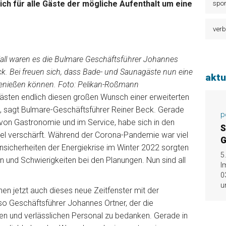
ich für alle Gäste der mögliche Aufenthalt um eine
spor
verb
Fall waren es die Bulmare Geschäftsführer Johannes
k. Bei freuen sich, dass Bade- und Saunagäste nun eine
aktu
genießen können. Foto: Pelikan-Roßmann
Gästen endlich diesen großen Wunsch einer erweiterten
“, sagt Bulmare-Geschäftsführer Reiner Beck. Gerade
p
von Gastronomie und im Service, habe sich in den
S
l verschärft. Während der Corona-Pandemie war viel
G
sicherheiten der Energiekrise im Winter 2022 sorgten
5
en und Schwierigkeiten bei den Planungen. Nun sind all
I
0
u
n jetzt auch dieses neue Zeitfenster mit der
so Geschäftsführer Johannes Ortner, der die
ten und verlässlichen Personal zu bedanken. Gerade in