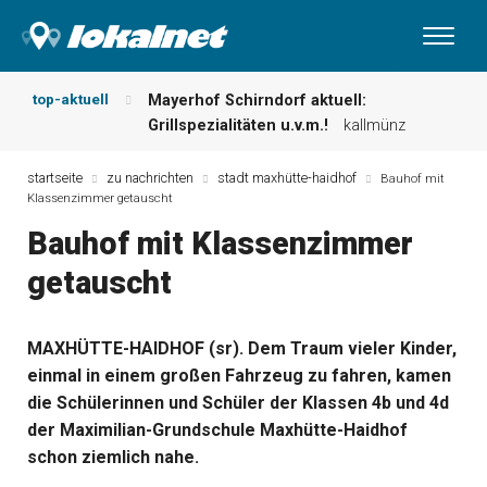
top-aktuell
Mayerhof Schirndorf aktuell:
Grillspezialitäten u.v.m.!
kallmünz
Meindl Metzgerei: Wochen-Speisekarte
und mehr …
burglengenfeld
startseite
zu nachrichten
stadt maxhütte-haidhof
Bauhof mit
Klassenzimmer getauscht
Der „deutsche Michel“ muss nun
zahlen!
kommentare & serien &
Bauhof mit Klassenzimmer
leserbriefe
getauscht
Maxhütter Fischladen: Unser aktuelles
Angebot …
maxhütte-haidhof
Nutzen Sie aktuelle Angebote Ihrer
MAXHÜTTE-HAIDHOF (sr). Dem Traum vieler Kinder,
Region!
angebote vor ort | anzeige
einmal in einem großen Fahrzeug zu fahren, kamen
Metzgerei Hummel: Aktuelles
Wochenangebot!
maxhütte-haidhof
die Schülerinnen und Schüler der Klassen 4b und 4d
der Maximilian-Grundschule Maxhütte-Haidhof
schon ziemlich nahe.