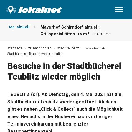
top-aktuell
Mayerhof Schirndorf aktuell:
Grillspezialitäten u.v.m.!
kallmünz
Meindl Metzgerei: Wochen-Speisekarte
und mehr …
burglengenfeld
startseite
zu nachrichten
stadt teublitz
Besuche in der
Stadtbücherei Teublitz wieder möglich
Der „deutsche Michel“ muss nun
zahlen!
kommentare & serien &
Besuche in der Stadtbücherei
leserbriefe
Teublitz wieder möglich
Maxhütter Fischladen: Unser aktuelles
Angebot …
maxhütte-haidhof
Nutzen Sie aktuelle Angebote Ihrer
TEUBLITZ (sr). Ab Dienstag, den 4. Mai 2021 hat die
Region!
angebote vor ort | anzeige
Stadtbücherei Teublitz wieder geöffnet. Ab dann
Metzgerei Hummel: Aktuelles
Wochenangebot!
maxhütte-haidhof
gibt es neben „Click & Collect“ auch die Möglichkeit
eines Besuchs in der Bücherei nach vorheriger
Terminvereinbarung mit begrenzter
Besucher*innenzahl.