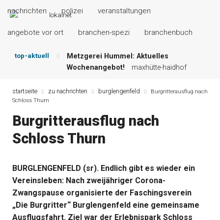
nachrichten
polizei
veranstaltungen
angebote vor ort
branchen-spezi
branchenbuch
top-aktuell
Metzgerei Hummel: Aktuelles
Wochenangebot!
maxhütte-haidhof
Mayerhof Schirndorf aktuell:
Grillspezialitäten u.v.m.!
kallmünz
startseite
zu nachrichten
burglengenfeld
Burgritterausflug nach
Schloss Thurn
Meindl Metzgerei: Wochen-Speisekarte
und mehr …
burglengenfeld
Burgritterausflug nach
Der „deutsche Michel“ muss nun
Schloss Thurn
zahlen!
kommentare & serien &
leserbriefe
Maxhütter Fischladen: Unser aktuelles
BURGLENGENFELD (sr). Endlich gibt es wieder ein
Angebot …
maxhütte-haidhof
Vereinsleben: Nach zweijähriger Corona-
Nutzen Sie aktuelle Angebote Ihrer
Region!
angebote vor ort | anzeige
Zwangspause organisierte der Faschingsverein
„Die Burgritter“ Burglengenfeld eine gemeinsame
Ausflugsfahrt. Ziel war der Erlebnispark Schloss