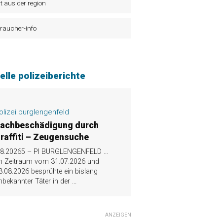
t aus der region
raucher-info
elle polizeiberichte
olizei burglengenfeld
achbeschädigung durch
raffiti – Zeugensuche
.8.20265 – PI BURGLENGENFELD …
m Zeitraum vom 31.07.2026 und
3.08.2026 besprühte ein bislang
nbekannter Täter in der
...
ANZEIGEN