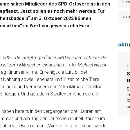
spor
ume haben Mitglieder des SPD-Ortsvereins in den
pflanzt. Jetzt sollen es noch mehr werden: Für
verb
heitsbuddeln“ am 3. Oktober 2022 können
umaktien“ im Wert von jeweils zehn Euro
aktu
2021: Die Burglengenfelder SPD wiederholt heuer die
 ist zum Mitmachen eingeladen. Foto: Michael Hitzek
p
g für unser Klima. Er reinigt die Luft, bindet
S
t Nahrung sowie Lebensraum für zahlreiche Tiere.
G
anlagen und verbessern das Mikroklima einer Stadt.
5
ntgegen. Und gerade in Städten erhöhen sie die
I
0
u
 haben bereits in den vergangenen drei Jahren am
enommen und am Tag der Deutschen Einheit Bäume im
e dabei von Baumpaten. „Wir greifen auch heuer wieder