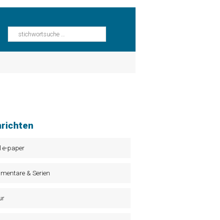
richten
l e-paper
mentare & Serien
ur