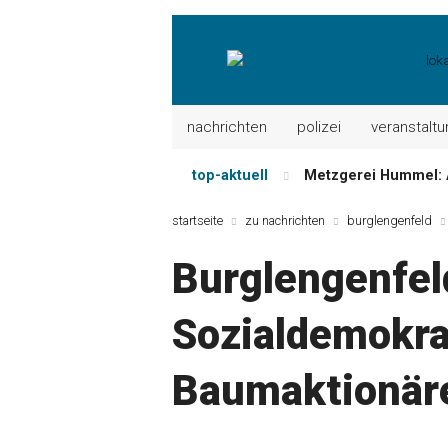
nachrichten
polizei
veranstalt
top-aktuell
Metzgerei Hummel: 
Mayerhof Schirndorf a
startseite
zu nachrichten
burglengenfeld
Meindl Metzgerei: 
Burglengenfel
Der „deutsche Mich
Maxhütter Fischlade
Sozialdemokra
Nutzen Sie aktuelle
Baumaktionär