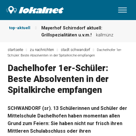
top-aktuell
Mayerhof Schirndorf aktuell:
Grillspezialitäten u.v.m.!
kallmünz
Meindl Metzgerei: Wochen-Speisekarte
und mehr …
burglengenfeld
startseite
zu nachrichten
stadt schwandorf
Dachelhofer 1er-
Schüler: Beste Absolventen in der Spitalkirche empfangen
Der „deutsche Michel“ muss nun
zahlen!
kommentare & serien &
Dachelhofer 1er-Schüler:
leserbriefe
Beste Absolventen in der
Maxhütter Fischladen: Unser aktuelles
Angebot …
maxhütte-haidhof
Spitalkirche empfangen
Nutzen Sie aktuelle Angebote Ihrer
Region!
angebote vor ort | anzeige
Metzgerei Hummel: Aktuelles
SCHWANDORF (sr). 13 Schülerinnen und Schüler der
Wochenangebot!
maxhütte-haidhof
Mittelschule Dachelhofen haben momentan allen
Grund zum Feiern: Sie haben nicht nur frisch ihren
Mittleren Schulabschluss oder ihren