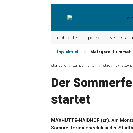
nachrichten
polizei
veranstalt
top-aktuell
Metzgerei Hummel: 
Mayerhof Schirndorf a
startseite
zu nachrichten
stadt maxhütte-ha
Meindl Metzgerei: 
Der Sommerfer
Der „deutsche Mich
Maxhütter Fischlade
startet
Nutzen Sie aktuelle
MAXHÜTTE-HAIDHOF (sr). Am Montag, 
Sommerferienleseclub in der Stadt