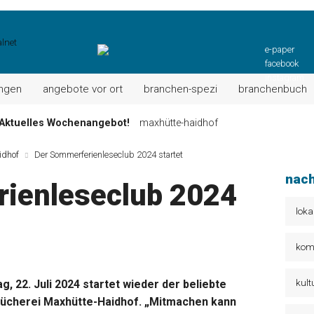
e-paper
facebook
instagram
ungen
angebote vor ort
branchen-spezi
branchenbuch
Aktuelles Wochenangebot!
maxhütte-haidhof
ktuell: Grillspezialitäten u.v.m.!
kallmünz
idhof
Der Sommerferienleseclub 2024 startet
Wochen-Speisekarte und mehr …
burglengenfeld
nach
ienleseclub 2024
el“ muss nun zahlen!
kommentare & serien & leserbriefe
n: Unser aktuelles Angebot …
maxhütte-haidhof
loka
 Angebote Ihrer Region!
angebote vor ort | anzeige
kom
kult
22. Juli 2024 startet wieder der beliebte
bücherei Maxhütte-Haidhof. „Mitmachen kann