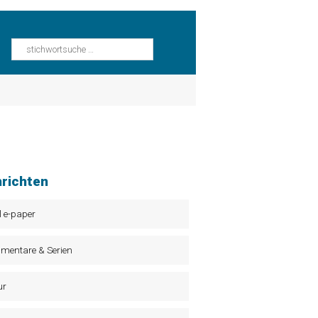
richten
l e-paper
mentare & Serien
ur