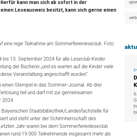
 Hierfür kann man sich ab sofort in der
spor
einen Leseausweis besitzt, kann sich gerne einen
verb
auf eine rege Teilnahme am Sommerferienleseclub. Foto:
aktu
li bis 13. September 2024 für alle Leseclub-Kinder
itung der Bücherei „und es warten auf die Kinder viele
p
 diese Veranstaltung angeschafft wurden“.
D
einen Stempel in das Sommer-Journal. Ab drei
K
rlosung teil und darf mit zur gemeinsamen
6
r 2024.
G
I
Bayerischen Staatsbibliothek/Landesfachstelle für
b
iert und steht unter der Schirmherrschaft des
 Letzten Jahr waren bei dem Sommerferienleseclub
n denen rund 19.000 Teilnehmende insgesamt mehr als