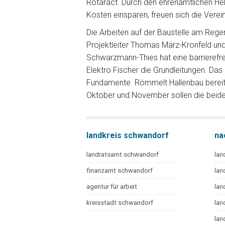
Rotaract. Durch den ehrenamtlichen He
Kosten einsparen, freuen sich die Verei
Die Arbeiten auf der Baustelle am Regen
Projektleiter Thomas März-Kronfeld und
Schwarzmann-Thies hat eine barrierefr
Elektro Fischer die Grundleitungen. Da
Fundamente. Römmelt Hallenbau bereitet
Oktober und November sollen die beiden
landkreis schwandorf
na
landratsamt schwandorf
lan
finanzamt schwandorf
lan
agentur für arbeit
lan
kreisstadt schwandorf
lan
lan