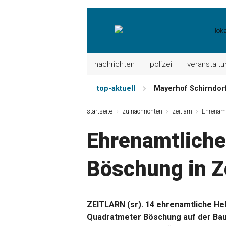
nachrichten
polizei
veranstalt
top-aktuell
Mayerhof Schirndorf 
Meindl Metzgerei: 
startseite
zu nachrichten
zeitlarn
Ehrenamt
Der „deutsche Mich
Ehrenamtliche
Maxhütter Fischlade
Nutzen Sie aktuelle
Böschung in Ze
Metzgerei Hummel: 
ZEITLARN (sr). 14 ehrenamtliche He
Quadratmeter Böschung auf der Baus