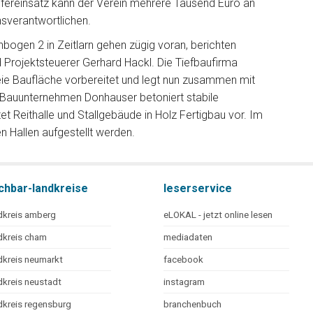
lfereinsatz kann der Verein mehrere Tausend Euro an
nsverantwortlichen.
bogen 2 in Zeitlarn gehen zügig voran, berichten
 Projektsteuerer Gerhard Hackl. Die Tiefbaufirma
eie Baufläche vorbereitet und legt nun zusammen mit
s Bauunternehmen Donhauser betoniert stabile
 Reithalle und Stallgebäude in Holz Fertigbau vor. Im
 Hallen aufgestellt werden.
chbar-landkreise
leserservice
dkreis amberg
eLOKAL - jetzt online lesen
dkreis cham
mediadaten
dkreis neumarkt
facebook
dkreis neustadt
instagram
dkreis regensburg
branchenbuch