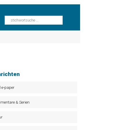
richten
l e-paper
mentare & Serien
ur