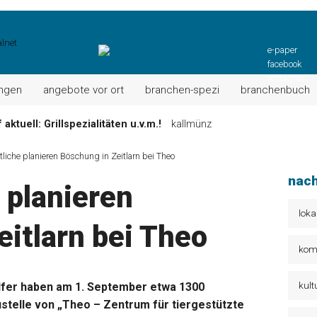
e-paper
facebook
instagram
ungen
angebote vor ort
branchen-spezi
branchenbuch
aktuell: Grillspezialitäten u.v.m.!
kallmünz
Wochen-Speisekarte und mehr …
burglengenfeld
liche planieren Böschung in Zeitlarn bei Theo
el“ muss nun zahlen!
kommentare & serien & leserbriefe
nach
 planieren
n: Unser aktuelles Angebot …
maxhütte-haidhof
 Angebote Ihrer Region!
angebote vor ort | anzeige
loka
itlarn bei Theo
Aktuelles Wochenangebot!
maxhütte-haidhof
kom
kult
lfer haben am 1. September etwa 1300
telle von „Theo – Zentrum für tiergestützte