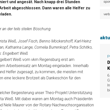
aniert und angesät. Nach knapp drei Stunden
spor
Arbeit abgeschlossen. Dann waren alle Helfer zu
eladen.
verb
r an der teils steilen Böschung.
aktu
hrista Weiß, Josef Fisch, Benno Möckershoff, Karl-Heinz
an, Katharina Lange, Cornelia Burrenkopf, Petra Schitko,
s: Engelbert Weiß
p
ngelbert Weiß vom vkm Regensburg erst am
D
dem Arbeitseinsatz am Montag eingeladen. Innerhalb
K
und Helfer zugesagt, zu kommen, die meisten mit
6
n eine leckere Brotzeit als Dankeschön für den
G
I
b
welcher Begeisterung unser Theo-Projekt Unterstützung
rista Weiß. Mit dabei waren am Montag auch Präsidentin
und Nele Maurer von der Rotary-Nachwuchsorganisation