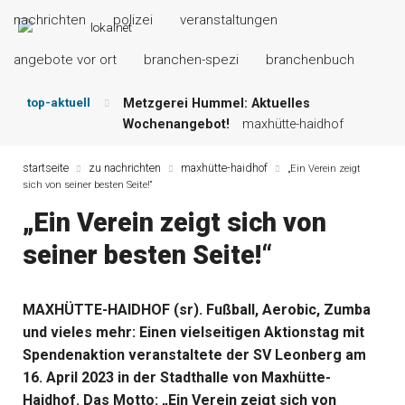
nachrichten
polizei
veranstaltungen
angebote vor ort
branchen-spezi
branchenbuch
top-aktuell
Metzgerei Hummel: Aktuelles
Wochenangebot!
maxhütte-haidhof
Mayerhof Schirndorf aktuell:
Grillspezialitäten u.v.m.!
kallmünz
startseite
zu nachrichten
maxhütte-haidhof
„Ein Verein zeigt
sich von seiner besten Seite!“
Meindl Metzgerei: Wochen-Speisekarte
und mehr …
burglengenfeld
„Ein Verein zeigt sich von
Der „deutsche Michel“ muss nun
seiner besten Seite!“
zahlen!
kommentare & serien &
leserbriefe
Maxhütter Fischladen: Unser aktuelles
MAXHÜTTE-HAIDHOF (sr). Fußball, Aerobic, Zumba
Angebot …
maxhütte-haidhof
und vieles mehr: Einen vielseitigen Aktionstag mit
Nutzen Sie aktuelle Angebote Ihrer
Region!
angebote vor ort | anzeige
Spendenaktion veranstaltete der SV Leonberg am
16. April 2023 in der Stadthalle von Maxhütte-
Haidhof. Das Motto: „Ein Verein zeigt sich von