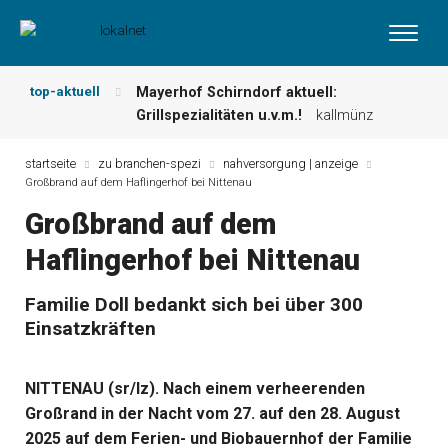
top-aktuell
Mayerhof Schirndorf aktuell:
Grillspezialitäten u.v.m.!
kallmünz
Meindl Metzgerei: Wochen-Speisekarte
und mehr …
burglengenfeld
startseite
zu branchen-spezi
nahversorgung | anzeige
Großbrand auf dem Haflingerhof bei Nittenau
Der „deutsche Michel“ muss nun
zahlen!
kommentare & serien &
Großbrand auf dem
leserbriefe
Haflingerhof bei Nittenau
Maxhütter Fischladen: Unser aktuelles
Angebot …
maxhütte-haidhof
Nutzen Sie aktuelle Angebote Ihrer
Familie Doll bedankt sich bei über 300
Region!
angebote vor ort | anzeige
Einsatzkräften
Metzgerei Hummel: Aktuelles
Wochenangebot!
maxhütte-haidhof
NITTENAU (sr/lz). Nach einem verheerenden
Großrand in der Nacht vom 27. auf den 28. August
2025 auf dem Ferien- und Biobauernhof der Familie