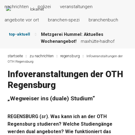
nachrichten
polizei
veranstaltungen
angebote vor ort
branchen-spezi
branchenbuch
top-aktuell
Metzgerei Hummel: Aktuelles
Wochenangebot!
maxhütte-haidhof
Mayerhof Schirndorf aktuell:
Grillspezialitäten u.v.m.!
kallmünz
startseite
zu nachrichten
regensburg
Infoveranstaltungen der
OTH Regensburg
Meindl Metzgerei: Wochen-Speisekarte
und mehr …
burglengenfeld
Infoveranstaltungen der OTH
Der „deutsche Michel“ muss nun
Regensburg
zahlen!
kommentare & serien &
leserbriefe
Maxhütter Fischladen: Unser aktuelles
„Wegweiser ins (duale) Studium“
Angebot …
maxhütte-haidhof
Nutzen Sie aktuelle Angebote Ihrer
REGENSBURG (sr). Was kann ich an der OTH
Region!
angebote vor ort | anzeige
Regensburg studieren? Welche Studiengänge
werden dual angeboten? Wie funktioniert das