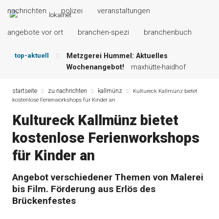
nachrichten
polizei
veranstaltungen
angebote vor ort
branchen-spezi
branchenbuch
top-aktuell
Metzgerei Hummel: Aktuelles
Wochenangebot!
maxhütte-haidhof
Mayerhof Schirndorf aktuell:
Grillspezialitäten u.v.m.!
kallmünz
startseite
zu nachrichten
kallmünz
Kultureck Kallmünz bietet
kostenlose Ferienworkshops für Kinder an
Meindl Metzgerei: Wochen-Speisekarte
und mehr …
burglengenfeld
Kultureck Kallmünz bietet
Der „deutsche Michel“ muss nun
kostenlose Ferienworkshops
zahlen!
kommentare & serien &
leserbriefe
für Kinder an
Maxhütter Fischladen: Unser aktuelles
Angebot …
maxhütte-haidhof
Angebot verschiedener Themen von Malerei
Nutzen Sie aktuelle Angebote Ihrer
bis Film. Förderung aus Erlös des
Region!
angebote vor ort | anzeige
Brückenfestes