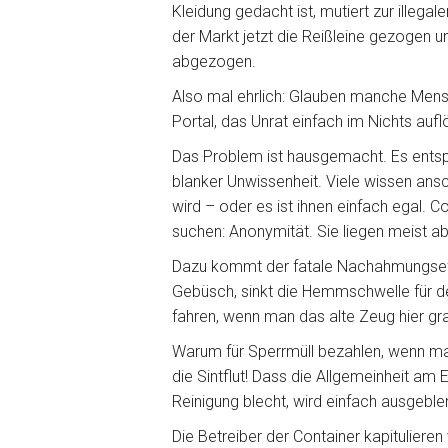
Kleidung gedacht ist, mutiert zur illeg
der Markt jetzt die Reißleine gezogen 
abgezogen.
Also mal ehrlich: Glauben manche Mensc
Portal, das Unrat einfach im Nichts aufl
Das Problem ist hausgemacht. Es entspr
blanker Unwissenheit. Viele wissen ansch
wird – oder es ist ihnen einfach egal. 
suchen: Anonymität. Sie liegen meist ab
Dazu kommt der fatale Nachahmungseffek
Gebüsch, sinkt die Hemmschwelle für
fahren, wenn man das alte Zeug hier gr
Warum für Sperrmüll bezahlen, wenn man
die Sintflut! Dass die Allgemeinheit a
Reinigung blecht, wird einfach ausgeble
Die Betreiber der Container kapituliere