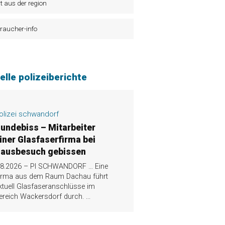
t aus der region
raucher-info
elle polizeiberichte
olizei schwandorf
undebiss – Mitarbeiter
iner Glasfaserfirma bei
ausbesuch gebissen
.8.2026 – PI SCHWANDORF … Eine
irma aus dem Raum Dachau führt
ktuell Glasfaseranschlüsse im
ereich Wackersdorf durch.
...