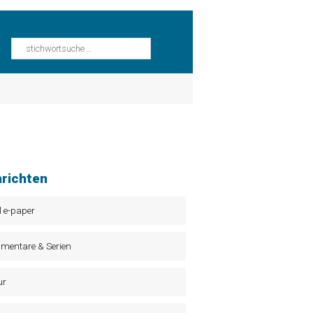
richten
l e-paper
mentare & Serien
ur