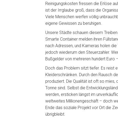
Reinigungskosten fressen die Erlöse au
ist der Irrglaube groß, dass die Organ
Viele Menschen werfen völlig unbrauchba
eigene Gewissen zu beruhigen.
Unsere Städte schauen diesem Treiben 
Smarte Container melden ihren Füllstan
nach Adressen, und Kameras holen die
jedoch wiederum den Steuerzahler. Wer d
Bußgelder von mehreren hundert Euro –
Doch das Problem sitzt tiefer. Es reist
Kleiderschränken. Durch den Rausch der
produziert. Die Qualität ist oft so mies
Tonne sind. Selbst die Entwicklungsländ
werden, ersticken längst im unverkäuflic
weltweites Millionengeschäft – doch w
Ende das soziale Projekt vor Ort die Zec
übrigbleibt.