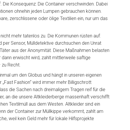
f. Die Konsequenz: Die Container verschwinden. Dabei
isationen ohnehin jeden Lumpen gebrauchen können.
re, zerschlissene oder ölige Textilien ein, nur um das
nicht mehr tatenlos zu. Die Kommunen rüsten auf:
d per Sensor, Mülldetektive durchsuchen den Unrat
 Täter aus der Anonymität. Diese Maßnahmen belasten
ann erwischt wird, zahlt mittlerweile saftige
 zu Recht.
 einmal um den Globus und hängt in unseren eigenen
 „Fast Fashion“ wird immer mehr Billigschrott
, dass die Sachen nach dreimaligem Tragen reif für die
er, an die unsere Altkleiderberge massenhaft verschifft
hen Textilmüll aus dem Westen. Altkleider sind ein
enn der Container zur Müllkippe verkommt, zahlt am
he, weil kein Geld mehr für lokale Hilfsprojekte