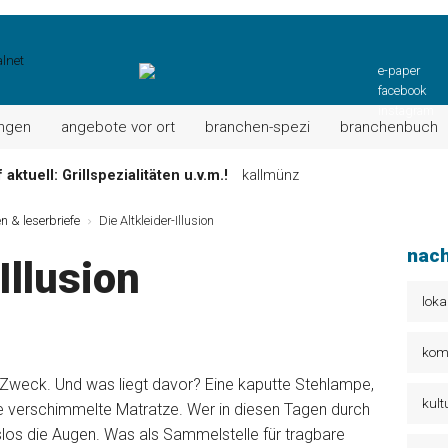
e-paper
facebook
instagram
ungen
angebote vor ort
branchen-spezi
branchenbuch
aktuell: Grillspezialitäten u.v.m.!
kallmünz
Wochen-Speisekarte und mehr …
burglengenfeld
n & leserbriefe
Die Altkleider-Illusion
el“ muss nun zahlen!
kommentare & serien & leserbriefe
nach
Illusion
n: Unser aktuelles Angebot …
maxhütte-haidhof
 Angebote Ihrer Region!
angebote vor ort | anzeige
loka
Aktuelles Wochenangebot!
maxhütte-haidhof
kom
n Zweck. Und was liegt davor? Eine kaputte Stehlampe,
kult
e verschimmelte Matratze. Wer in diesen Tagen durch
slos die Augen. Was als Sammelstelle für tragbare