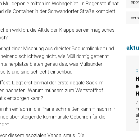
spor
alen Mülldeponie mitten im Wohngebiet. In Regenstauf hat
und die Container in der Schwandorfer Straße komplett
verb
hen wirklich, die Altkleider-Klappe sei ein magisches
öst?
aktu
ingt einer Mischung aus dreister Bequemlichkeit und
einend schlichtweg nicht, wie Müll richtig getrennt
Containerplätze bieten genau das, was Müllsünder
p
seits und sind schlecht einsehbar.
H
t. Liegt erst einmal der erste illegale Sack im
e
 den nächsten. Warum mühsam zum Wertstoffhof
H
atis entsorgen kann?
7
 ihn einfach in die Prärie schmeißen kann – nach mir
F
a
m Ende über steigende kommunale Gebühren für die
B
ndet.
n vor diesem asozialen Vandalismus. Die