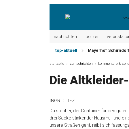
nachrichten
polizei
veranstalt
top-aktuell
Mayerhof Schirndorf 
Meindl Metzgerei: 
startseite
zu nachrichten
kommentare & serie
Der „deutsche Mich
Die Altkleider-
Maxhütter Fischlade
Nutzen Sie aktuelle
Metzgerei Hummel: 
INGRID LIEZ …
Da steht er, der Container für den gute
drei Säcke stinkender Hausmüll und ein
unsere Straßen geht, reibt sich fassung