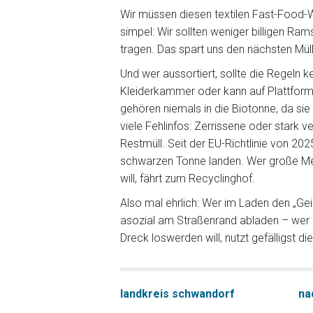
Wir müssen diesen textilen Fast-Food-W
simpel: Wir sollten weniger billigen Ra
tragen. Das spart uns den nächsten Müll
Und wer aussortiert, sollte die Regeln k
Kleiderkammer oder kann auf Plattforme
gehören niemals in die Biotonne, da sie 
viele Fehlinfos: Zerrissene oder stark 
Restmüll. Seit der EU-Richtlinie von 202
schwarzen Tonne landen. Wer große Men
will, fährt zum Recyclinghof.
Also mal ehrlich: Wer im Laden den „Geiz-
asozial am Straßenrand abladen – wer Gu
Dreck loswerden will, nutzt gefälligst di
landkreis schwandorf
na