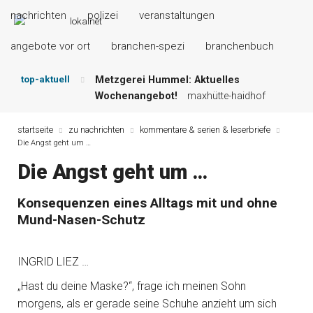
nachrichten
polizei
veranstaltungen
angebote vor ort
branchen-spezi
branchenbuch
top-aktuell
Metzgerei Hummel: Aktuelles
Wochenangebot!
maxhütte-haidhof
Mayerhof Schirndorf aktuell:
Grillspezialitäten u.v.m.!
kallmünz
startseite
zu nachrichten
kommentare & serien & leserbriefe
Die Angst geht um …
Meindl Metzgerei: Wochen-Speisekarte
und mehr …
burglengenfeld
Die Angst geht um …
Der „deutsche Michel“ muss nun
zahlen!
kommentare & serien &
Konsequenzen eines Alltags mit und ohne
leserbriefe
Mund-Nasen-Schutz
Maxhütter Fischladen: Unser aktuelles
Angebot …
maxhütte-haidhof
Nutzen Sie aktuelle Angebote Ihrer
INGRID LIEZ …
Region!
angebote vor ort | anzeige
„Hast du deine Maske?“, frage ich meinen Sohn
morgens, als er gerade seine Schuhe anzieht um sich