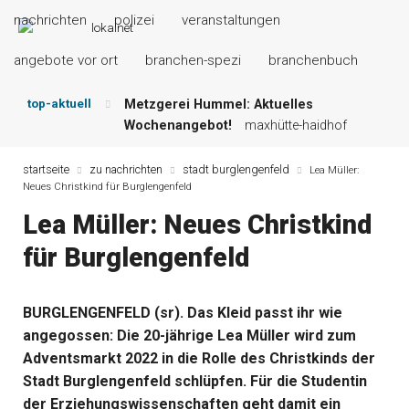
nachrichten
polizei
veranstaltungen
angebote vor ort
branchen-spezi
branchenbuch
top-aktuell
Metzgerei Hummel: Aktuelles
Wochenangebot!
maxhütte-haidhof
Mayerhof Schirndorf aktuell:
Grillspezialitäten u.v.m.!
kallmünz
startseite
zu nachrichten
stadt burglengenfeld
Lea Müller:
Neues Christkind für Burglengenfeld
Meindl Metzgerei: Wochen-Speisekarte
und mehr …
burglengenfeld
Lea Müller: Neues Christkind
Der „deutsche Michel“ muss nun
für Burglengenfeld
zahlen!
kommentare & serien &
leserbriefe
Maxhütter Fischladen: Unser aktuelles
BURGLENGENFELD (sr). Das Kleid passt ihr wie
Angebot …
maxhütte-haidhof
angegossen: Die 20-jährige Lea Müller wird zum
Nutzen Sie aktuelle Angebote Ihrer
Region!
angebote vor ort | anzeige
Adventsmarkt 2022 in die Rolle des Christkinds der
Stadt Burglengenfeld schlüpfen. Für die Studentin
der Erziehungswissenschaften geht damit ein