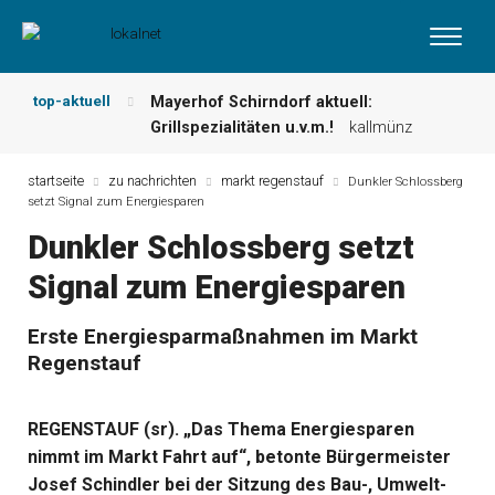
top-aktuell
Mayerhof Schirndorf aktuell:
Grillspezialitäten u.v.m.!
kallmünz
Meindl Metzgerei: Wochen-Speisekarte
und mehr …
burglengenfeld
startseite
zu nachrichten
markt regenstauf
Dunkler Schlossberg
setzt Signal zum Energiesparen
Der „deutsche Michel“ muss nun
zahlen!
kommentare & serien &
Dunkler Schlossberg setzt
leserbriefe
Signal zum Energiesparen
Maxhütter Fischladen: Unser aktuelles
Angebot …
maxhütte-haidhof
Nutzen Sie aktuelle Angebote Ihrer
Erste Energiesparmaßnahmen im Markt
Region!
angebote vor ort | anzeige
Regenstauf
Metzgerei Hummel: Aktuelles
Wochenangebot!
maxhütte-haidhof
REGENSTAUF (sr). „Das Thema Energiesparen
nimmt im Markt Fahrt auf“, betonte Bürgermeister
Josef Schindler bei der Sitzung des Bau-, Umwelt-