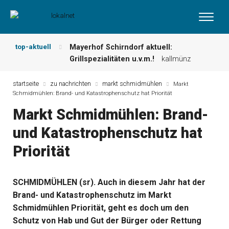
top-aktuell
Mayerhof Schirndorf aktuell:
Grillspezialitäten u.v.m.!
kallmünz
Meindl Metzgerei: Wochen-Speisekarte
und mehr …
burglengenfeld
startseite
zu nachrichten
markt schmidmühlen
Markt
Schmidmühlen: Brand- und Katastrophenschutz hat Priorität
Der „deutsche Michel“ muss nun
zahlen!
kommentare & serien &
Markt Schmidmühlen: Brand-
leserbriefe
und Katastrophenschutz hat
Maxhütter Fischladen: Unser aktuelles
Angebot …
maxhütte-haidhof
Priorität
Nutzen Sie aktuelle Angebote Ihrer
Region!
angebote vor ort | anzeige
Metzgerei Hummel: Aktuelles
SCHMIDMÜHLEN (sr). Auch in diesem Jahr hat der
Wochenangebot!
maxhütte-haidhof
Brand- und Katastrophenschutz im Markt
Schmidmühlen Priorität, geht es doch um den
Schutz von Hab und Gut der Bürger oder Rettung