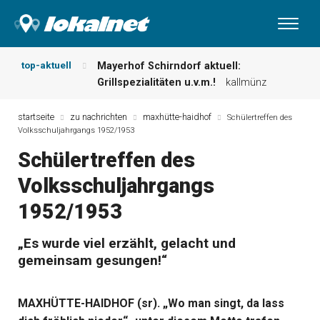
top-aktuell
Mayerhof Schirndorf aktuell:
Grillspezialitäten u.v.m.!
kallmünz
Meindl Metzgerei: Wochen-Speisekarte
und mehr …
burglengenfeld
startseite
zu nachrichten
maxhütte-haidhof
Schülertreffen des
Volksschuljahrgangs 1952/1953
Der „deutsche Michel“ muss nun
zahlen!
kommentare & serien &
Schülertreffen des
leserbriefe
Volksschuljahrgangs
Maxhütter Fischladen: Unser aktuelles
Angebot …
maxhütte-haidhof
1952/1953
Nutzen Sie aktuelle Angebote Ihrer
Region!
angebote vor ort | anzeige
„Es wurde viel erzählt, gelacht und
Metzgerei Hummel: Aktuelles
gemeinsam gesungen!“
Wochenangebot!
maxhütte-haidhof
MAXHÜTTE-HAIDHOF (sr). „Wo man singt, da lass