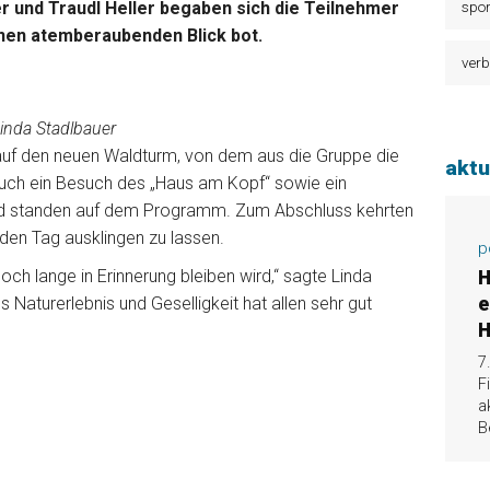
r und Traudl Heller begaben sich die Teilnehmer
spor
inen atemberaubenden Blick bot.
verb
inda Stadlbauer
 auf den neuen Waldturm, von dem aus die Gruppe die
aktu
uch ein Besuch des „Haus am Kopf“ sowie ein
ad standen auf dem Programm. Zum Abschluss kehrten
 den Tag ausklingen zu lassen.
p
 noch lange in Erinnerung bleiben wird,“ sagte Linda
H
 Naturerlebnis und Geselligkeit hat allen sehr gut
e
H
7
F
a
B