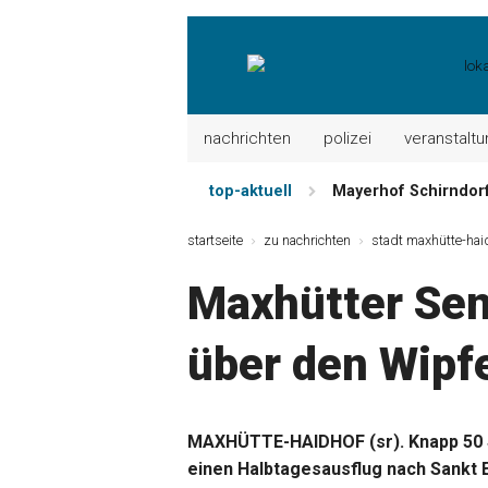
nachrichten
polizei
veranstalt
top-aktuell
Mayerhof Schirndorf 
Meindl Metzgerei: 
startseite
zu nachrichten
stadt maxhütte-hai
Der „deutsche Mich
Maxhütter Sen
Maxhütter Fischlade
Nutzen Sie aktuelle
über den Wipf
Metzgerei Hummel: 
MAXHÜTTE-HAIDHOF (sr). Knapp 50 
einen Halbtagesausflug nach Sankt E