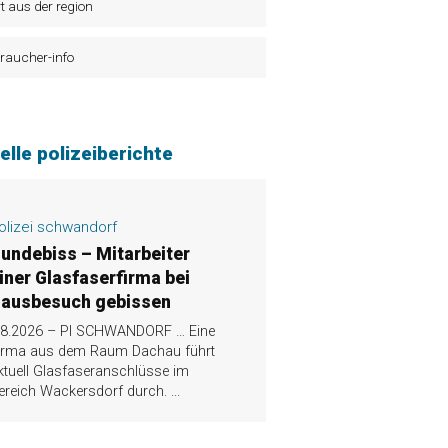
t aus der region
raucher-info
elle polizeiberichte
olizei schwandorf
undebiss – Mitarbeiter
iner Glasfaserfirma bei
ausbesuch gebissen
.8.2026 – PI SCHWANDORF … Eine
irma aus dem Raum Dachau führt
ktuell Glasfaseranschlüsse im
ereich Wackersdorf durch.
...