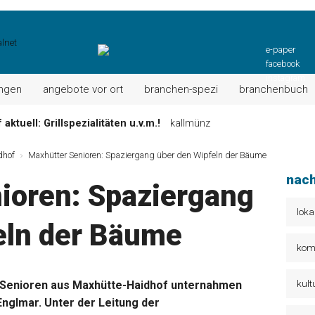
e-paper
facebook
instagram
ungen
angebote vor ort
branchen-spezi
branchenbuch
aktuell: Grillspezialitäten u.v.m.!
kallmünz
Wochen-Speisekarte und mehr …
burglengenfeld
dhof
Maxhütter Senioren: Spaziergang über den Wipfeln der Bäume
el“ muss nun zahlen!
kommentare & serien & leserbriefe
nach
ioren: Spaziergang
n: Unser aktuelles Angebot …
maxhütte-haidhof
 Angebote Ihrer Region!
angebote vor ort | anzeige
loka
eln der Bäume
Aktuelles Wochenangebot!
maxhütte-haidhof
kom
kult
Senioren aus Maxhütte-Haidhof unternahmen
nglmar. Unter der Leitung der