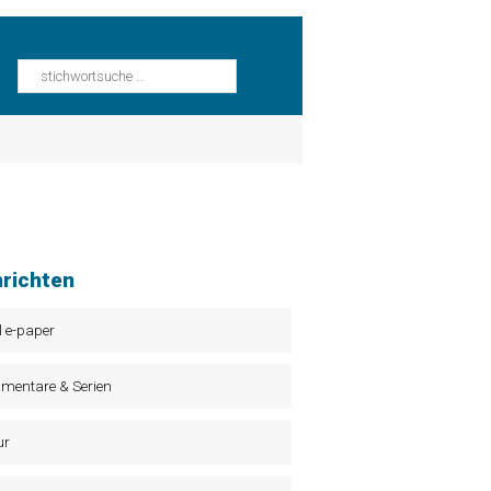
richten
l e-paper
mentare & Serien
ur