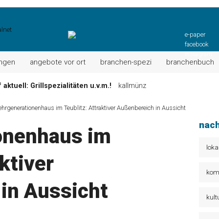
e-paper
facebook
instagram
ungen
angebote vor ort
branchen-spezi
branchenbuch
aktuell: Grillspezialitäten u.v.m.!
kallmünz
Wochen-Speisekarte und mehr …
burglengenfeld
hrgenerationenhaus im Teublitz: Attraktiver Außenbereich in Aussicht
el“ muss nun zahlen!
kommentare & serien & leserbriefe
nach
onenhaus im
n: Unser aktuelles Angebot …
maxhütte-haidhof
 Angebote Ihrer Region!
angebote vor ort | anzeige
loka
ktiver
Aktuelles Wochenangebot!
maxhütte-haidhof
kom
in Aussicht
kult