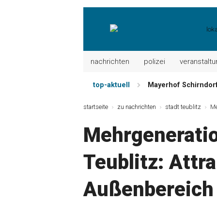
nachrichten
polizei
veranstalt
top-aktuell
Mayerhof Schirndorf 
Meindl Metzgerei: 
startseite
zu nachrichten
stadt teublitz
Me
Der „deutsche Mich
Mehrgenerati
Maxhütter Fischlade
Nutzen Sie aktuelle
Teublitz: Attra
Metzgerei Hummel: 
Außenbereich 