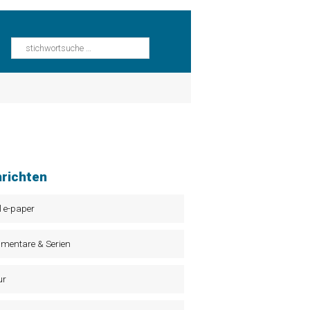
richten
l e-paper
mentare & Serien
ur