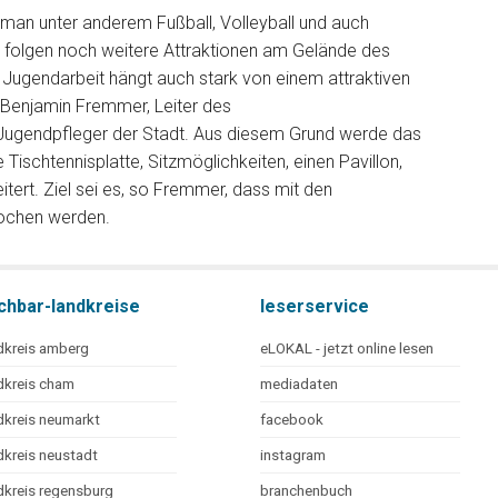
man unter anderem Fußball, Volleyball und auch
 folgen noch weitere Attraktionen am Gelände des
Jugendarbeit hängt auch stark von einem attraktiven
 Benjamin Fremmer, Leiter des
Jugendpfleger der Stadt. Aus diesem Grund werde das
Tischtennisplatte, Sitzmöglichkeiten, einen Pavillon,
tert. Ziel sei es, so Fremmer, dass mit den
ochen werden.
chbar-landkreise
leserservice
dkreis amberg
eLOKAL - jetzt online lesen
dkreis cham
mediadaten
dkreis neumarkt
facebook
dkreis neustadt
instagram
dkreis regensburg
branchenbuch