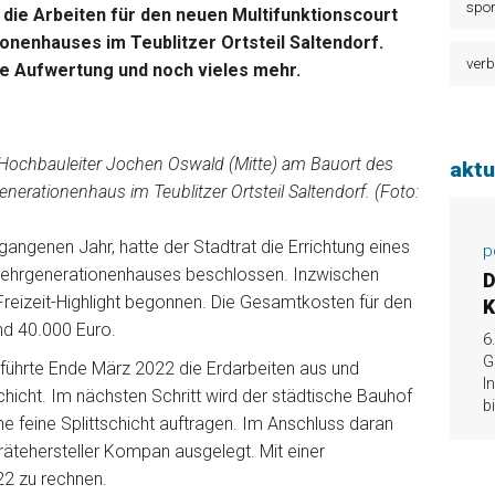
spor
die Arbeiten für den neuen Multifunktionscourt
enhauses im Teublitzer Ortsteil Saltendorf.
verb
ive Aufwertung und noch vieles mehr.
 Hochbauleiter Jochen Oswald (Mitte) am Bauort des
aktu
erationenhaus im Teublitzer Ortsteil Saltendorf. (Foto:
ngenen Jahr, hatte der Stadtrat die Errichtung eines
p
Mehrgenerationenhauses beschlossen. Inzwischen
D
reizeit-Highlight begonnen. Die Gesamtkosten für den
K
und 40.000 Euro.
6
G
 führte Ende März 2022 die Erdarbeiten aus und
I
chicht. Im nächsten Schritt wird der städtische Bauhof
b
ne feine Splittschicht auftragen. Im Anschluss daran
ätehersteller Kompan ausgelegt. Mit einer
022 zu rechnen.