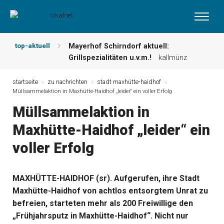
top-aktuell
Mayerhof Schirndorf aktuell:
Grillspezialitäten u.v.m.!
kallmünz
Meindl Metzgerei: Wochen-Speisekarte
und mehr …
burglengenfeld
startseite
zu nachrichten
stadt maxhütte-haidhof
Müllsammelaktion in Maxhütte-Haidhof „leider“ ein voller Erfolg
Der „deutsche Michel“ muss nun
zahlen!
kommentare & serien &
Müllsammelaktion in
leserbriefe
Maxhütte-Haidhof „leider“ ein
Maxhütter Fischladen: Unser aktuelles
Angebot …
maxhütte-haidhof
voller Erfolg
Nutzen Sie aktuelle Angebote Ihrer
Region!
angebote vor ort | anzeige
Metzgerei Hummel: Aktuelles
MAXHÜTTE-HAIDHOF (sr). Aufgerufen, ihre Stadt
Wochenangebot!
maxhütte-haidhof
Maxhütte-Haidhof von achtlos entsorgtem Unrat zu
befreien, starteten mehr als 200 Freiwillige den
„Frühjahrsputz in Maxhütte-Haidhof“. Nicht nur