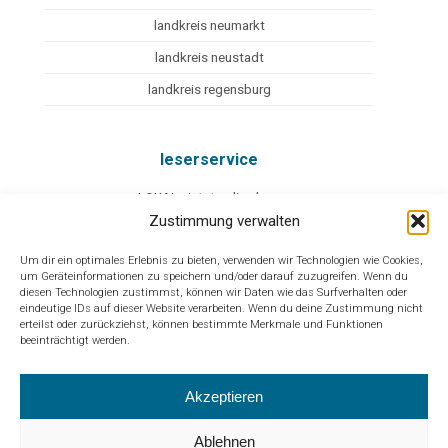
landkreis neumarkt
landkreis neustadt
landkreis regensburg
leserservice
eLOKAL - jetzt online lesen
Zustimmung verwalten
mediadaten
Um dir ein optimales Erlebnis zu bieten, verwenden wir Technologien wie Cookies,
facebook
um Geräteinformationen zu speichern und/oder darauf zuzugreifen. Wenn du
diesen Technologien zustimmst, können wir Daten wie das Surfverhalten oder
instagram
eindeutige IDs auf dieser Website verarbeiten. Wenn du deine Zustimmung nicht
erteilst oder zurückziehst, können bestimmte Merkmale und Funktionen
branchenbuch
beeinträchtigt werden.
weitere
Akzeptieren
impressum
Ablehnen