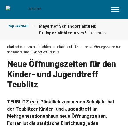
top-aktuell
Mayerhof Schirndorf aktuell:
Grillspezialitäten u.v.m.!
kallmünz
Meindl Metzgerei: Wochen-Speisekarte
und mehr …
burglengenfeld
startseite
zu nachrichten
stadt teublitz
Neue Öffnungszeiten für
den Kinder- und Jugendtreff Teublitz
Der „deutsche Michel“ muss nun
zahlen!
kommentare & serien &
Neue Öffnungszeiten für den
leserbriefe
Kinder- und Jugendtreff
Maxhütter Fischladen: Unser aktuelles
Angebot …
maxhütte-haidhof
Teublitz
Nutzen Sie aktuelle Angebote Ihrer
Region!
angebote vor ort | anzeige
Metzgerei Hummel: Aktuelles
TEUBLITZ (sr). Pünktlich zum neuen Schuljahr hat
Wochenangebot!
maxhütte-haidhof
der Teublitzer Kinder- und Jugendtreff im
Mehrgenerationenhaus neue Öffnungszeiten.
Fortan ist die städtische Einrichtung jeden