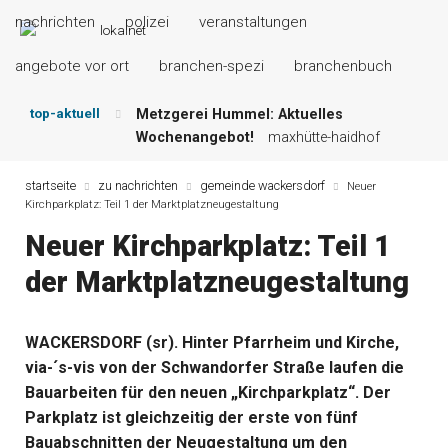
nachrichten
polizei
veranstaltungen
angebote vor ort
branchen-spezi
branchenbuch
top-aktuell
Metzgerei Hummel: Aktuelles
Wochenangebot!
maxhütte-haidhof
Mayerhof Schirndorf aktuell:
Grillspezialitäten u.v.m.!
kallmünz
startseite
zu nachrichten
gemeinde wackersdorf
Neuer
Kirchparkplatz: Teil 1 der Marktplatzneugestaltung
Meindl Metzgerei: Wochen-Speisekarte
und mehr …
burglengenfeld
Neuer Kirchparkplatz: Teil 1
Der „deutsche Michel“ muss nun
der Marktplatzneugestaltung
zahlen!
kommentare & serien &
leserbriefe
Maxhütter Fischladen: Unser aktuelles
WACKERSDORF (sr). Hinter Pfarrheim und Kirche,
Angebot …
maxhütte-haidhof
via-´s-vis von der Schwandorfer Straße laufen die
Nutzen Sie aktuelle Angebote Ihrer
Region!
angebote vor ort | anzeige
Bauarbeiten für den neuen „Kirchparkplatz“. Der
Parkplatz ist gleichzeitig der erste von fünf
Bauabschnitten der Neugestaltung um den