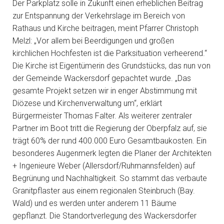
Der Parkplatz solle in Zukunft einen erheblichen Beitrag
zur Entspannung der Verkehrslage im Bereich von
Rathaus und Kirche beitragen, meint Pfarrer Christoph
Melzl: „Vor allem bei Beerdigungen und großen
kirchlichen Hochfesten ist die Parksituation verheerend.“
Die Kirche ist Eigentümerin des Grundstücks, das nun von
der Gemeinde Wackersdorf gepachtet wurde. „Das
gesamte Projekt setzen wir in enger Abstimmung mit
Diözese und Kirchenverwaltung um“, erklärt
Bürgermeister Thomas Falter. Als weiterer zentraler
Partner im Boot tritt die Regierung der Oberpfalz auf, sie
trägt 60% der rund 400.000 Euro Gesamtbaukosten. Ein
besonderes Augenmerk legten die Planer der Architekten
+ Ingenieure Weber (Allersdorf/Ruhmannsfelden) auf
Begrünung und Nachhaltigkeit. So stammt das verbaute
Granitpflaster aus einem regionalen Steinbruch (Bay.
Wald) und es werden unter anderem 11 Bäume
gepflanzt. Die Standortverlegung des Wackersdorfer