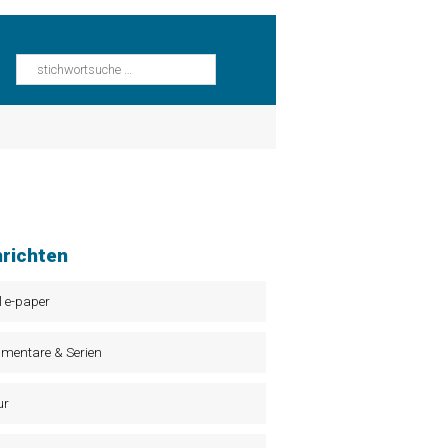
richten
l e-paper
mentare & Serien
ur