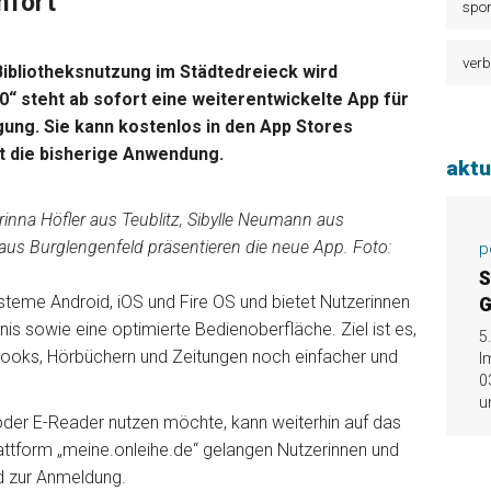
mfort
spor
verb
Bibliotheksnutzung im Städtedreieck wird
0“ steht ab sofort eine weiterentwickelte App für
ung. Sie kann kostenlos in den App Stores
t die bisherige Anwendung.
aktu
orinna Höfler aus Teublitz, Sibylle Neumann aus
aus Burglengenfeld präsentieren die neue App. Foto:
p
S
steme Android, iOS und Fire OS und bietet Nutzerinnen
G
is sowie eine optimierte Bedienoberfläche. Ziel ist es,
5
Books, Hörbüchern und Zeitungen noch einfacher und
I
0
u
oder E-Reader nutzen möchte, kann weiterhin auf das
lattform „meine.onleihe.de“ gelangen Nutzerinnen und
nd zur Anmeldung.