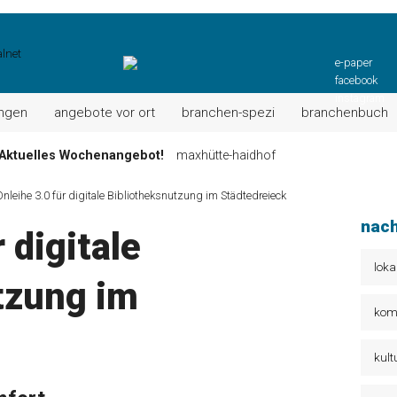
e-paper
facebook
instagram
ungen
angebote vor ort
branchen-spezi
branchenbuch
Aktuelles Wochenangebot!
maxhütte-haidhof
ktuell: Grillspezialitäten u.v.m.!
kallmünz
Onleihe 3.0 für digitale Bibliotheksnutzung im Städtedreieck
Wochen-Speisekarte und mehr …
burglengenfeld
nach
 digitale
el“ muss nun zahlen!
kommentare & serien & leserbriefe
n: Unser aktuelles Angebot …
maxhütte-haidhof
loka
tzung im
 Angebote Ihrer Region!
angebote vor ort | anzeige
kom
kult