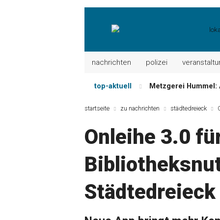
nachrichten
polizei
veranstalt
top-aktuell
Metzgerei Hummel: 
Mayerhof Schirndorf a
startseite
zu nachrichten
städtedreieck
Meindl Metzgerei: 
Onleihe 3.0 für
Der „deutsche Mich
Maxhütter Fischlade
Bibliotheksnu
Nutzen Sie aktuelle
Städtedreieck