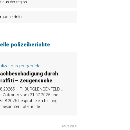
t aus der region
raucher-info
elle polizeiberichte
olizei burglengenfeld
achbeschädigung durch
raffiti – Zeugensuche
.8.20265 – PI BURGLENGENFELD …
m Zeitraum vom 31.07.2026 und
3.08.2026 besprühte ein bislang
nbekannter Täter in der
...
ANZEIGEN