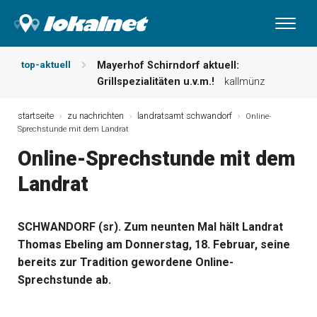
top-aktuell
Mayerhof Schirndorf aktuell:
Grillspezialitäten u.v.m.!
kallmünz
Meindl Metzgerei: Wochen-Speisekarte
und mehr …
burglengenfeld
startseite
zu nachrichten
landratsamt schwandorf
Online-
Sprechstunde mit dem Landrat
Der „deutsche Michel“ muss nun
zahlen!
kommentare & serien &
Online-Sprechstunde mit dem
leserbriefe
Landrat
Maxhütter Fischladen: Unser aktuelles
Angebot …
maxhütte-haidhof
Nutzen Sie aktuelle Angebote Ihrer
SCHWANDORF (sr). Zum neunten Mal hält Landrat
Region!
angebote vor ort | anzeige
Thomas Ebeling am Donnerstag, 18. Februar, seine
Metzgerei Hummel: Aktuelles
Wochenangebot!
maxhütte-haidhof
bereits zur Tradition gewordene Online-
Sprechstunde ab.