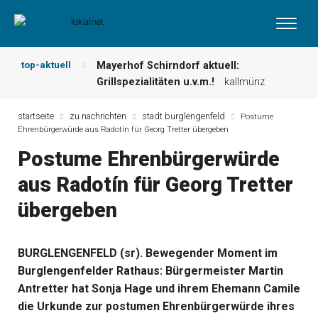
top-aktuell
Mayerhof Schirndorf aktuell:
Grillspezialitäten u.v.m.!
kallmünz
Meindl Metzgerei: Wochen-Speisekarte
und mehr …
burglengenfeld
startseite
zu nachrichten
stadt burglengenfeld
Postume
Ehrenbürgerwürde aus Radotín für Georg Tretter übergeben
Der „deutsche Michel“ muss nun
zahlen!
kommentare & serien &
Postume Ehrenbürgerwürde
leserbriefe
aus Radotín für Georg Tretter
Maxhütter Fischladen: Unser aktuelles
Angebot …
maxhütte-haidhof
übergeben
Nutzen Sie aktuelle Angebote Ihrer
Region!
angebote vor ort | anzeige
Metzgerei Hummel: Aktuelles
BURGLENGENFELD (sr). Bewegender Moment im
Wochenangebot!
maxhütte-haidhof
Burglengenfelder Rathaus: Bürgermeister Martin
Antretter hat Sonja Hage und ihrem Ehemann Camile
die Urkunde zur postumen Ehrenbürgerwürde ihres