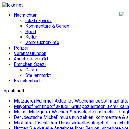
Nachrichten
lokal e-paper
Kommentare & Serien
Sport
Kultur
Verbraucher-Info
Polizei
Veranstaltungen
Angebote vor Ort
Branchen-Spezi
Gastro
Stellenmarkt
Branchenbuch
top-aktuell
Metzgerei Hummel: Aktuelles Wochenangebot!
maxhütte
Mayerhof Schirndorf aktuell: Grillspezialitäten u.v.m.!
kall
Meindl Metzgerei: Wochen-Speisekarte und mehr …
burg
Der „deutsche Michel“ muss nun zahlen!
kommentare & se
Maxhütter Fischladen: Unser aktuelles Angebot …
maxhüt
Nutzen Sie aktuelle Angebote Ihrer Region!
angebote vor 