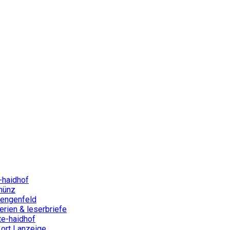
-haidhof
münz
lengenfeld
rien & leserbriefe
te-haidhof
ort | anzeige