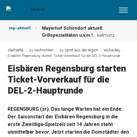
top-aktuell
Mayerhof Schirndorf aktuell:
Grillspezialitäten u.v.m.!
kallmünz
Meindl Metzgerei: Wochen-Speisekarte
und mehr …
burglengenfeld
startseite
zu nachrichten
zu sport aus der region
eishockey
Eisbären Regensburg starten Ticket-Vorverkauf für die DEL-2-Hauptrunde
Der „deutsche Michel“ muss nun
zahlen!
kommentare & serien &
Eisbären Regensburg starten
leserbriefe
Ticket-Vorverkauf für die
Maxhütter Fischladen: Unser aktuelles
Angebot …
maxhütte-haidhof
DEL-2-Hauptrunde
Nutzen Sie aktuelle Angebote Ihrer
Region!
angebote vor ort | anzeige
Metzgerei Hummel: Aktuelles
REGENSBURG (sr). Das lange Warten hat ein Ende:
Wochenangebot!
maxhütte-haidhof
Der Saisonstart der Eisbären Regensburg in die
erste Zweitliga-Spielzeit seit 14 Jahren steht
unmittelbar bevor. Jetzt starten die Domstädter den